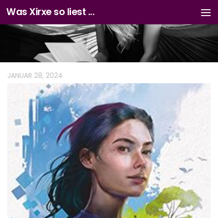
Was Xirxe so liest ...
Zum Inhalt springen
JANUAR 28, 2024