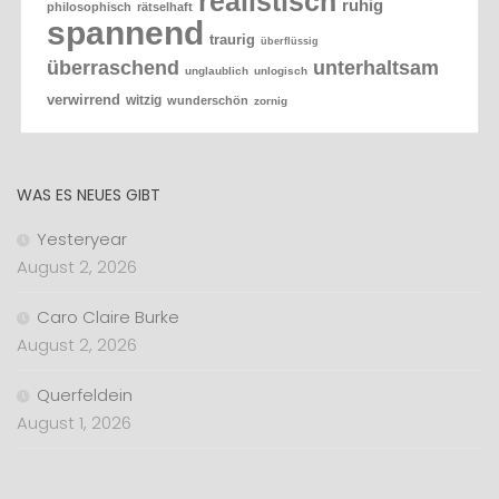
realistisch
ruhig
philosophisch
rätselhaft
spannend
traurig
überflüssig
überraschend
unterhaltsam
unglaublich
unlogisch
verwirrend
witzig
wunderschön
zornig
WAS ES NEUES GIBT
Yesteryear
August 2, 2026
Caro Claire Burke
August 2, 2026
Querfeldein
August 1, 2026