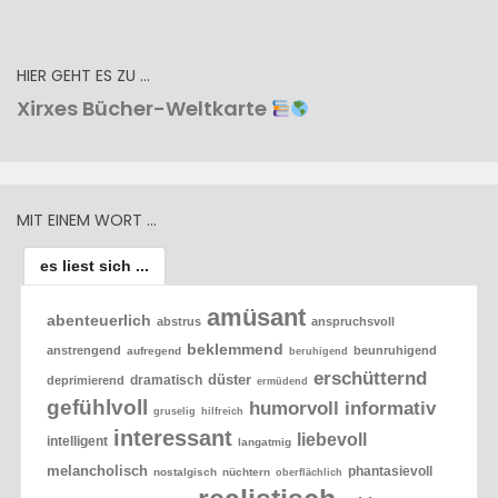
HIER GEHT ES ZU …
Xirxes Bücher-Weltkarte
MIT EINEM WORT …
es liest sich ...
amüsant
abenteuerlich
abstrus
anspruchsvoll
beklemmend
anstrengend
beunruhigend
aufregend
beruhigend
erschütternd
düster
dramatisch
deprimierend
ermüdend
gefühlvoll
humorvoll
informativ
gruselig
hilfreich
interessant
liebevoll
intelligent
langatmig
melancholisch
phantasievoll
nostalgisch
nüchtern
oberflächlich