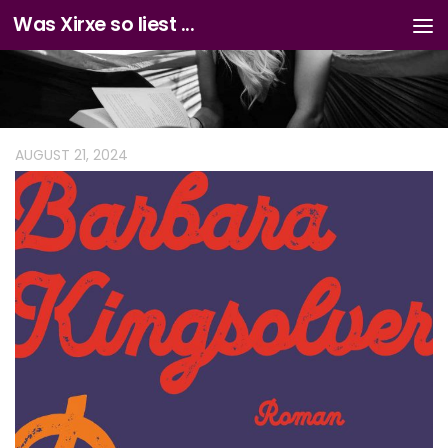
Was Xirxe so liest ...
Zum Inhalt springen
AUGUST 21, 2024