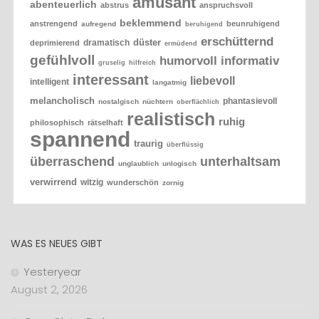
amüsant
abenteuerlich
abstrus
anspruchsvoll
beklemmend
anstrengend
beunruhigend
aufregend
beruhigend
erschütternd
düster
dramatisch
deprimierend
ermüdend
gefühlvoll
humorvoll
informativ
gruselig
hilfreich
interessant
liebevoll
intelligent
langatmig
melancholisch
phantasievoll
nostalgisch
nüchtern
oberflächlich
realistisch
ruhig
philosophisch
rätselhaft
spannend
traurig
überflüssig
überraschend
unterhaltsam
unglaublich
unlogisch
verwirrend
witzig
wunderschön
zornig
WAS ES NEUES GIBT
Yesteryear
August 2, 2026