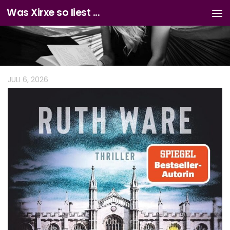
Was Xirxe so liest ...
Zum Inhalt springen
JULI 6, 2026