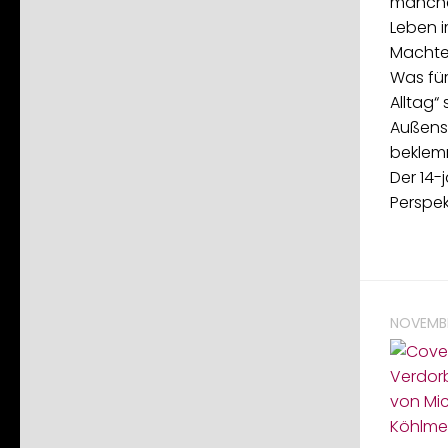
mancher
Leben i
Machte
Was für
Alltag“ 
Außens
beklem
Der 14-
Perspek
NOVEMBE