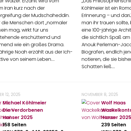
 Wälzer. Erzählt wird vom
„Das Philosophenschif
m Iran kurz nach der
Köhlmeier ist ein Rom
rgreifung der Mudschaheddin.
Erinnerung – und dar
 die Menschen dort „normaler
man ihr trauen sollte
sein mag, wirkt für uns
eine 100-jährige Archit
tehende erschütternd und
die sichtlich Spaß am 
mend wie ein großes Drama.
Anouk Perleman-Jacob
jährige Noah erzählt aus der Ich-
Biografen, endlich je
tive von seinem Leben.…
notieren, die sie bishe
Schatten ließ.…
R 12, 2025
NOVEMBER 8, 2025
Michael Köhlmeier
Wolf Haas
Die Verdorbenen
Wackelkont
Hanser
2025
Hanser
202
158 Seiten
239 Seiten