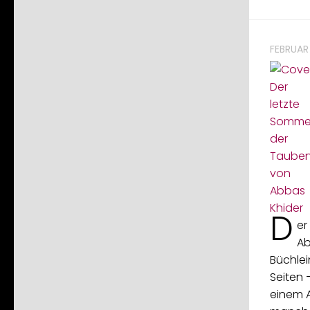
FEBRUAR 
D
er
Ab
Büchlei
Seiten 
einem A