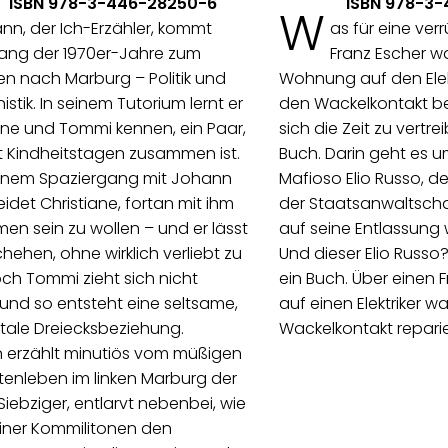
ISBN 978-3-446-28250-6
ISBN 978-3
W
nn, der Ich-Erzähler, kommt
as für eine verr
ang der 1970er-Jahre zum
Franz Escher wa
en nach Marburg – Politik und
Wohnung auf den Elekt
stik. In seinem Tutorium lernt er
den Wackelkontakt bes
ane und Tommi kennen, ein Paar,
sich die Zeit zu vertrei
t Kindheitstagen zusammen ist.
Buch. Darin geht es 
inem Spaziergang mit Johann
Mafioso Elio Russo, d
idet Christiane, fortan mit ihm
der Staatsanwaltscha
n sein zu wollen – und er lässt
auf seine Entlassung 
hehen, ohne wirklich verliebt zu
Und dieser Elio Russo?
och Tommi zieht sich nicht
ein Buch. Über einen F
 und so entsteht eine seltsame,
auf einen Elektriker wa
tale Dreiecksbeziehung.
Wackelkontakt reparie
 erzählt minutiös vom müßigen
enleben im linken Marburg der
Siebziger, entlarvt nebenbei, wie
einer Kommilitonen den