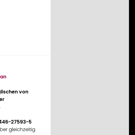
san
lischen von
er
4
-446-27593-5
ber gleichzeitig