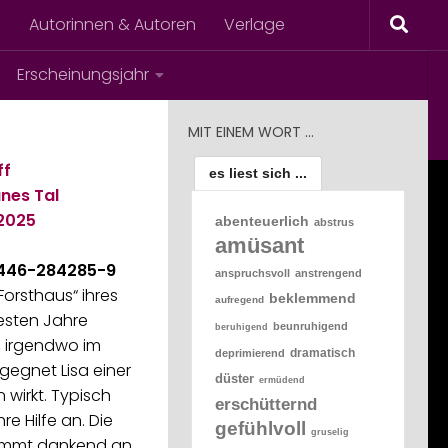
s
Autorinnen & Autoren
Verlage
Erscheinungsjahr
MIT EINEM WORT …
ff
es liest sich ...
nes Tal
2025
abenteuerlich
abstrus
amüsant
-446-284285-9
anspruchsvoll
anstrengend
Forsthaus“ ihres
beklemmend
aufregend
esten Jahre
beunruhigend
beruhigend
t, irgendwo im
dramatisch
deprimierend
egnet Lisa einer
düster
ermüdend
n wirkt. Typisch
erschütternd
hre Hilfe an. Die
gefühlvoll
gruselig
immt dankend an,