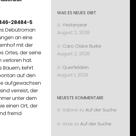
6
WAS ES NEUES GIBT
-446-28484-5
Yesteryear
ns Debütroman
August 2, 2026
rungen an eine
ernhof mit der
Caro Claire Burke
s Ortes, der seine
August 2, 2026
 verloren hat.
Querfeldein
s Bauern, kehrt
August 1, 2026
pontan auf den
sie aufgewachsen
sind verreist, der
 immer unter dem
NEUESTE KOMMENTARE
ie einen Ort, der
Sabine
zu
Auf der Suche
 und fremd
Xirxe
zu
Auf der Suche