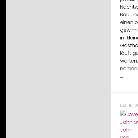
Nachtwä
Bau und
einen o
gewinnt
im klei
Gastho
läuft gu
warten,
namens
…
MAI 15, 