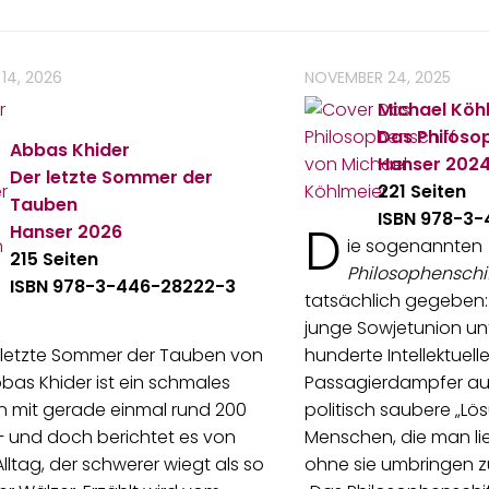
14, 2026
NOVEMBER 24, 2025
Michael Köh
Das Philoso
Abbas Khider
Hanser
202
Der letzte Sommer der
221 Seiten
Tauben
ISBN 978-3-
D
Hanser
2026
ie sogenannten
215 Seiten
Philosophenschi
ISBN 978-3-446-28222-3
tatsächlich gegeben:
junge Sowjetunion unt
 letzte Sommer der Tauben von
hunderte Intellektuell
bas Khider ist ein schmales
Passagierdampfer au
n mit gerade einmal rund 200
politisch saubere „Lös
– und doch berichtet es von
Menschen, die man li
lltag, der schwerer wiegt als so
ohne sie umbringen z