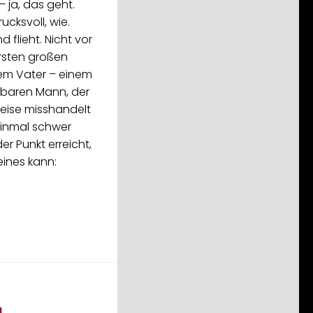
 ja, das geht.
ucksvoll, wie.
d flieht. Nicht vor
ersten großen
rem Vater – einem
nbaren Mann, der
Weise misshandelt
 einmal schwer
 der Punkt erreicht,
eines kann:
l