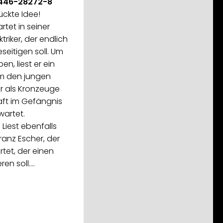
-446-28272-8
ückte Idee!
rtet in seiner
riker, der endlich
eitigen soll. Um
ben, liest er ein
um den jungen
er als Kronzeuge
ft im Gefängnis
wartet.
 Liest ebenfalls
ranz Escher, der
rtet, der einen
ren soll.…