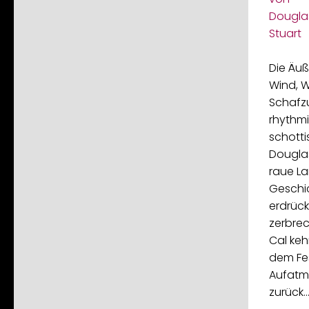
Die Äuß
Wind, W
Schafzu
rhythmi
schotti
Douglas
raue La
Geschic
erdrück
zerbrec
Cal keh
dem Fe
Aufatme
zurück.