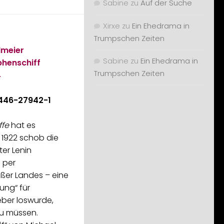
Sabine
zu
Auf der Suche
Xirxe
zu
Ein Ehedrama in
Trumpschen Zeiten
lmeier
Sabine
zu
Ein Ehedrama in
phenschiff
Trumpschen Zeiten
4
446-27942-1
ffe
hat es
 1922 schob die
er Lenin
e per
ßer Landes – eine
ung“ für
eber loswurde,
u müssen.