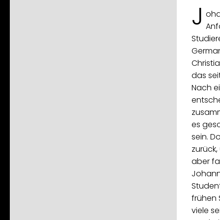
J
oha
Anf
Studier
Germani
Christi
das sei
Nach e
entsche
zusamme
es gesc
sein. D
zurück,
aber fa
Johann
Student
frühen 
viele s