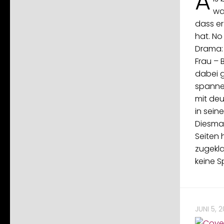
A
war
dass er
hat. N
Drama: 
Frau – 
dabei g
spanne
mit de
in sein
Diesmal
Seiten 
zugekl
keine S
JUNI 5, 