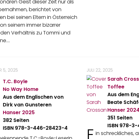
ionären Geist dieser Zeit nur als
bernahmen, berichtet von
n bei seinen Eltern in Österreich
on seinem immer bizarrer
den Verhältnis zu Tommi und
ane.…
 5, 2025
JULI 22, 2025
Sarah Cros
T.C. Boyle
Toffee
No Way Home
Aus dem Eng
Aus dem Englischen von
Beate Schäf
Dirk van Gunsteren
Hanser
202
Hanser
2025
351 Seiten
382 Seiten
ISBN 978-3
ISBN 978-3-446-28423-4
E
in schreckliches, a
 bekennende T.C.-Boyle-Leserin