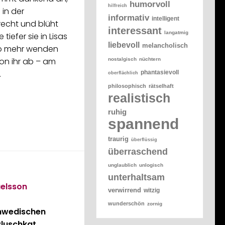
humorvoll
hilfreich
 in der
informativ
intelligent
echt und blüht
interessant
langatmig
 tiefer sie in Lisas
liebevoll
melancholisch
to mehr wenden
on ihr ab – am
nostalgisch
nüchtern
…
phantasievoll
oberflächlich
philosophisch
rätselhaft
realistisch
ruhig
spannend
traurig
überflüssig
überraschend
unglaublich
unlogisch
unterhaltsam
elsson
verwirrend
witzig
wunderschön
zornig
hwedischen
Pluschkat