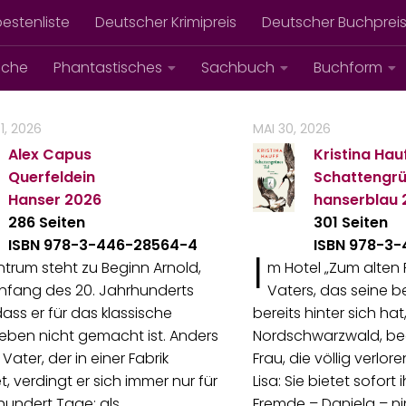
bestenliste
Deutscher Krimipreis
Deutscher Buchprei
iche
Phantastisches
Sachbuch
Buchform
1, 2026
MAI 30, 2026
Alex Capus
Kristina Hau
Querfeldein
Schattengrü
Hanser
2026
hanserblau
286 Seiten
301 Seiten
ISBN 978-3-446-28564-4
ISBN 978-3
I
trum steht zu Beginn Arnold,
m Hotel „Zum alten 
nfang des 20. Jahrhunderts
Vaters, das seine b
dass er für das klassische
bereits hinter sich ha
leben nicht gemacht ist. Anders
Nordschwarzwald, beg
 Vater, der in einer Fabrik
Frau, die völlig verlore
t, verdingt er sich immer nur für
Lisa: Sie bietet sofort i
 hundert Tage: als
Fremde – Daniela – n