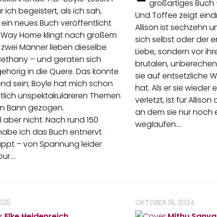
großartiges Buch –
 ich begeistert, als ich sah,
Und Toffee zeigt eindr
 ein neues Buch veröffentlicht
Allison ist sechzehn un
o Way Home klingt nach großem
sich selbst oder der 
zwei Männer lieben dieselbe
Liebe, sondern vor ih
Bethany – und geraten sich
brutalen, unbereche
ehörig in die Quere. Das könnte
sie auf entsetzliche 
nd sein; Boyle hat mich schon
hat. Als er sie wieder
utlich unspektakuläreren Themen
verletzt, ist für Allison
en Bann gezogen.
an dem sie nur noch 
 aber nicht. Nach rund 150
weglaufen.…
habe ich das Buch entnervt
appt – von Spannung leider
pur.…
2025
OKTOBER 19, 2024
Elke Heidenreich
Mithu Sanya