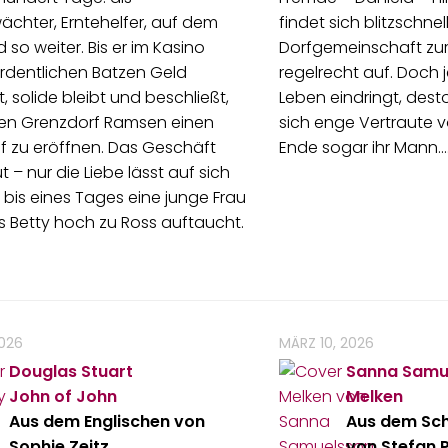
chter, Erntehelfer, auf dem
findet sich blitzschnell
 so weiter. Bis er im Kasino
Dorfgemeinschaft zur
rdentlichen Batzen Geld
regelrecht auf. Doch je
, solide bleibt und beschließt,
Leben eindringt, des
nen Grenzdorf Ramsen einen
sich enge Vertraute v
f zu eröffnen. Das Geschäft
Ende sogar ihr Mann.
t – nur die Liebe lässt auf sich
 bis eines Tages eine junge Frau
 Betty hoch zu Ross auftaucht.
2026
MÄRZ 10, 2026
Douglas Stuart
Sanna Samu
John of John
Melken
Aus dem Englischen von
Aus dem Sc
Sophie Zeitz
von Stefan 