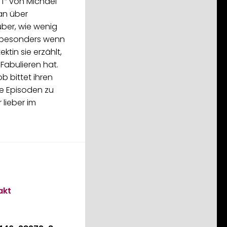
f“ von Michael
an über
über, wie wenig
, besonders wenn
ektin sie erzählt,
Fabulieren hat.
 bittet ihren
ne Episoden zu
r lieber im
akt
5