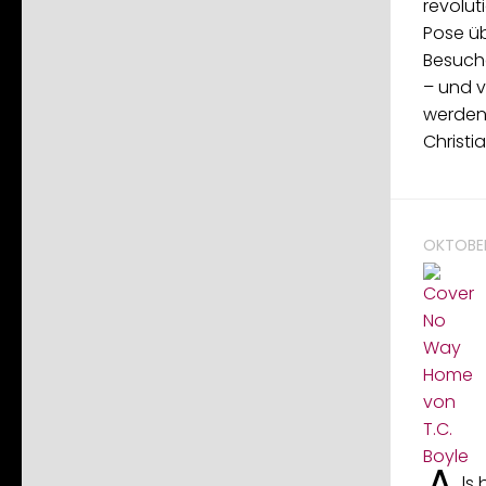
revolut
Pose ü
Besuche
– und v
werden
Christi
OKTOBER
ls