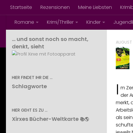
Startseite
Rezensionen
Meine Liebsten
Krimi
Zum Inhalt springen
Romane
Krimi/Thriller
Kinder
Jugendl
Was Xirxe so liest ...
… und sonst noch so macht,
AUGUST 
denkt, sieht
HIER FINDET IHR DIE …
I
Schlagworte
m Zen
der A
merkt, 
Arbeits
HIER GEHT ES ZU …
als sein
Xirxes Bücher-Weltkarte
📚🌎
schufte
jeweils