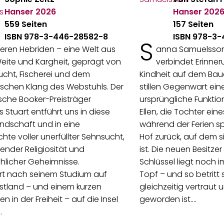
Hanser
2026
Hanser
202
559 Seiten
157 Seiten
ISBN 978-3-446-28582-8
ISBN 978-3
S
eren Hebriden – eine Welt aus
anna Samuelsso
eite und Kargheit, geprägt von
verbindet Erinne
cht, Fischerei und dem
Kindheit auf dem Bau
schen Klang des Webstuhls. Der
stillen Gegenwart eine
sche Booker-Preisträger
ursprüngliche Funktion
 Stuart entführt uns in diese
Ellen, die Tochter eine
ndschaft und in eine
während der Ferien s
hte voller unerfüllter Sehnsucht,
Hof zurück, auf dem 
ender Religiosität und
ist. Die neuen Besitzer 
hlicher Geheimnisse.
Schlüssel liegt noch
rt nach seinem Studium auf
Topf – und so betritt s
stland – und einem kurzen
gleichzeitig vertraut
n in der Freiheit – auf die Insel
geworden ist.…
…