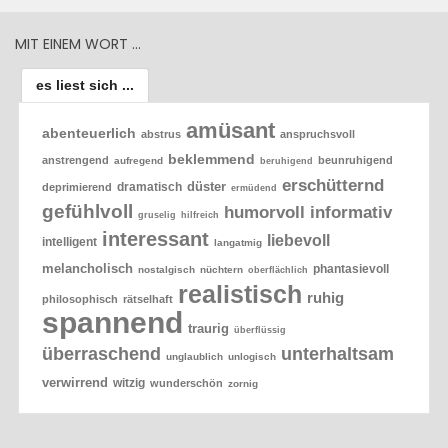
MIT EINEM WORT …
es liest sich ...
amüsant
abenteuerlich
abstrus
anspruchsvoll
beklemmend
anstrengend
beunruhigend
aufregend
beruhigend
erschütternd
düster
dramatisch
deprimierend
ermüdend
gefühlvoll
humorvoll
informativ
gruselig
hilfreich
interessant
liebevoll
intelligent
langatmig
melancholisch
phantasievoll
nostalgisch
nüchtern
oberflächlich
realistisch
ruhig
philosophisch
rätselhaft
spannend
traurig
überflüssig
überraschend
unterhaltsam
unglaublich
unlogisch
verwirrend
witzig
wunderschön
zornig