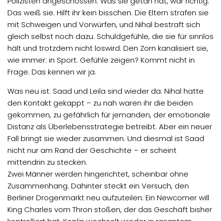
Polizisten angeschossen. Was sie getan hat, war richtig.
Das weiß sie. Hilft ihr kein bisschen. Die Eltern strafen sie
mit Schweigen und Vorwürfen, und Nihal bestraft sich
gleich selbst noch dazu. Schuldgefühle, die sie für sinnlos
hält und trotzdem nicht loswird. Den Zorn kanalisiert sie,
wie immer: in Sport. Gefühle zeigen? Kommt nicht in
Frage. Das kennen wir ja.
Was neu ist: Saad und Leila sind wieder da. Nihal hatte
den Kontakt gekappt – zu nah waren ihr die beiden
gekommen, zu gefährlich für jemanden, der emotionale
Distanz als Überlebensstrategie betreibt. Aber ein neuer
Fall bringt sie wieder zusammen. Und diesmal ist Saad
nicht nur am Rand der Geschichte – er scheint
mittendrin zu stecken.
Zwei Männer werden hingerichtet, scheinbar ohne
Zusammenhang. Dahinter steckt ein Versuch, den
Berliner Drogenmarkt neu aufzuteilen: Ein Newcomer will
King Charles vom Thron stoßen, der das Geschäft bisher