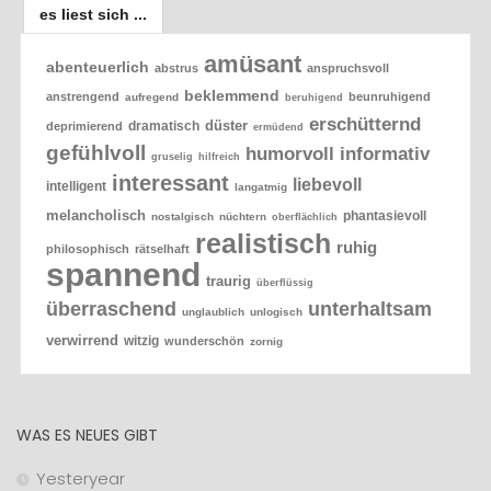
es liest sich ...
amüsant
abenteuerlich
abstrus
anspruchsvoll
beklemmend
anstrengend
beunruhigend
aufregend
beruhigend
erschütternd
düster
dramatisch
deprimierend
ermüdend
gefühlvoll
humorvoll
informativ
gruselig
hilfreich
interessant
liebevoll
intelligent
langatmig
melancholisch
phantasievoll
nostalgisch
nüchtern
oberflächlich
realistisch
ruhig
philosophisch
rätselhaft
spannend
traurig
überflüssig
überraschend
unterhaltsam
unglaublich
unlogisch
verwirrend
witzig
wunderschön
zornig
WAS ES NEUES GIBT
Yesteryear