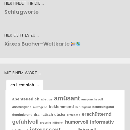
HIER FINDET IHR DIE …
Schlagworte
HIER GEHT ES ZU …
Xirxes Bücher-Weltkarte
MIT EINEM WORT …
es liest sich ...
amüsant
abenteuerlich
abstrus
anspruchsvoll
beklemmend
anstrengend
beunruhigend
aufregend
beruhigend
erschütternd
düster
dramatisch
deprimierend
ermüdend
gefühlvoll
humorvoll
informativ
gruselig
hilfreich
interessant