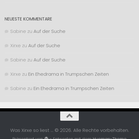
NEUESTE KOMMENTARE
Sabine
zu
Auf der Suche
Xirxe
zu
Auf der Suche
Sabine
zu
Auf der Suche
Xirxe
zu
Ein Ehedrama in Trumpschen Zeiten
Sabine
zu
Ein Ehedrama in Trumpschen Zeiten
Was Xirxe so liest ... © 2026. Alle Rechte vorbehalten.
Präsentiert von
- Entworfen mit dem
Hueman-Theme