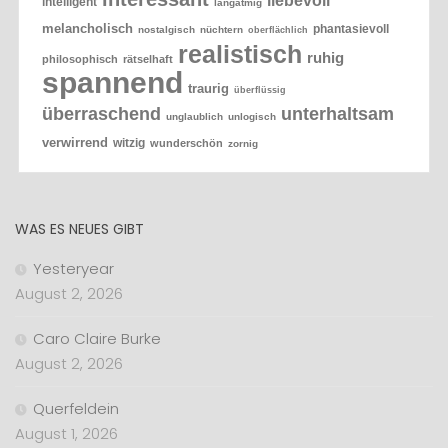
liebevoll
intelligent
langatmig
melancholisch
phantasievoll
nostalgisch
nüchtern
oberflächlich
realistisch
ruhig
philosophisch
rätselhaft
spannend
traurig
überflüssig
überraschend
unterhaltsam
unglaublich
unlogisch
verwirrend
witzig
wunderschön
zornig
WAS ES NEUES GIBT
Yesteryear
August 2, 2026
Caro Claire Burke
August 2, 2026
Querfeldein
August 1, 2026