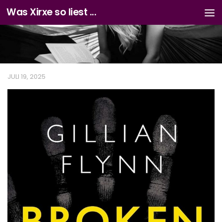
Was Xirxe so liest ...
Zum Inhalt springen
JULI 19, 2025