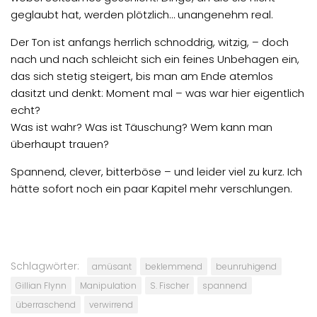
geglaubt hat, werden plötzlich… unangenehm real.
Der Ton ist anfangs herrlich schnoddrig, witzig, – doch
nach und nach schleicht sich ein feines Unbehagen ein,
das sich stetig steigert, bis man am Ende atemlos
dasitzt und denkt: Moment mal – was war hier eigentlich
echt?
Was ist wahr? Was ist Täuschung? Wem kann man
überhaupt trauen?
Spannend, clever, bitterböse – und leider viel zu kurz. Ich
hätte sofort noch ein paar Kapitel mehr verschlungen.
Schlagwörter:
amüsant
beklemmend
beunruhigend
Gillian Flynn
Manipulation
S. Fischer
spannend
überraschend
verwirrend