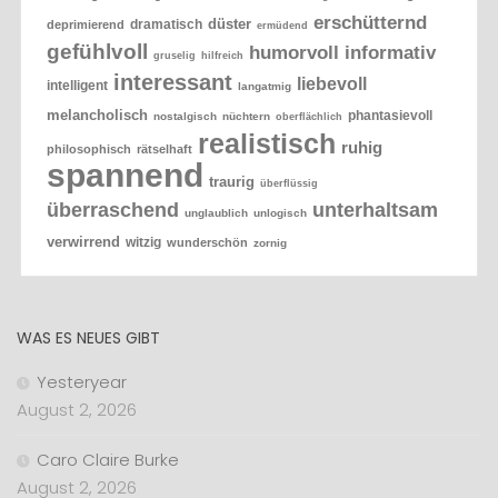
erschütternd
düster
dramatisch
deprimierend
ermüdend
gefühlvoll
humorvoll
informativ
gruselig
hilfreich
interessant
liebevoll
intelligent
langatmig
melancholisch
phantasievoll
nostalgisch
nüchtern
oberflächlich
realistisch
ruhig
philosophisch
rätselhaft
spannend
traurig
überflüssig
überraschend
unterhaltsam
unglaublich
unlogisch
verwirrend
witzig
wunderschön
zornig
WAS ES NEUES GIBT
Yesteryear
August 2, 2026
Caro Claire Burke
August 2, 2026