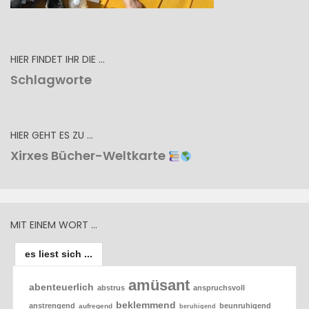
HIER FINDET IHR DIE …
Schlagworte
HIER GEHT ES ZU …
Xirxes Bücher-Weltkarte
MIT EINEM WORT …
es liest sich ...
amüsant
abenteuerlich
abstrus
anspruchsvoll
beklemmend
anstrengend
beunruhigend
aufregend
beruhigend