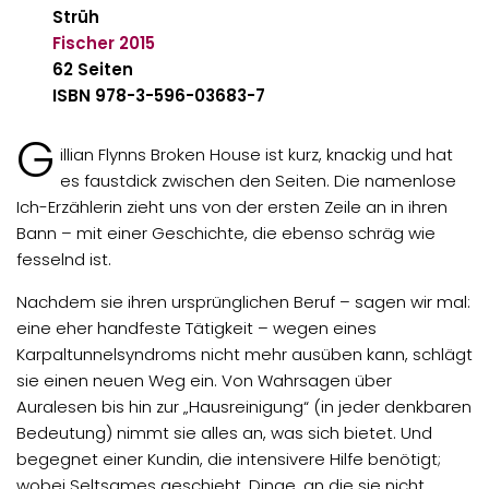
Strüh
Fischer
2015
62 Seiten
ISBN 978-3-596-03683-7
G
illian Flynns Broken House ist kurz, knackig und hat
es faustdick zwischen den Seiten. Die namenlose
Ich-Erzählerin zieht uns von der ersten Zeile an in ihren
Bann – mit einer Geschichte, die ebenso schräg wie
fesselnd ist.
Nachdem sie ihren ursprünglichen Beruf – sagen wir mal:
eine eher handfeste Tätigkeit – wegen eines
Karpaltunnelsyndroms nicht mehr ausüben kann, schlägt
sie einen neuen Weg ein. Von Wahrsagen über
Auralesen bis hin zur „Hausreinigung“ (in jeder denkbaren
Bedeutung) nimmt sie alles an, was sich bietet. Und
begegnet einer Kundin, die intensivere Hilfe benötigt;
wobei Seltsames geschieht. Dinge, an die sie nicht