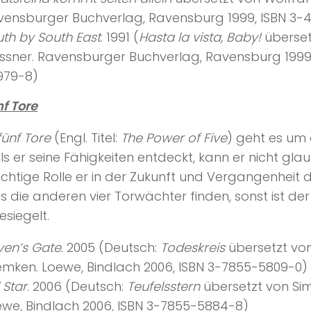
vensburger Buchverlag, Ravensburg 1999, ISBN 3-
th by South East
. 1991 (
Hasta la vista, Baby!
überset
issner. Ravensburger Buchverlag, Ravensburg 1999
979-8)
nf Tore
fünf Tore
(Engl. Titel:
The Power of Five
) geht es um
Als er seine Fähigkeiten entdeckt, kann er nicht gla
ichtige Rolle er in der Zukunft und Vergangenheit de
s die anderen vier Torwächter finden, sonst ist d
esiegelt.
ven’s Gate
. 2005 (Deutsch:
Todeskreis
übersetzt vo
emken. Loewe, Bindlach 2006, ISBN 3-7855-5809-0)
l Star
. 2006 (Deutsch:
Teufelsstern
übersetzt von Si
ewe, Bindlach 2006, ISBN 3-7855-5884-8)