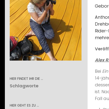
Gebore
Anthon
Drehbu
Rider-
mehre
Veröff
Alex R
Bei
Ein
14-jäh
HIER FINDET IHR DIE …
dessen
Schlagworte
ist. N
Fall a
HIER GEHT ES ZU …