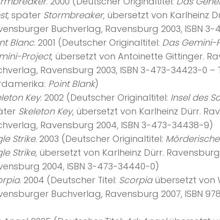
ormbreaker
. 2000 (Deutscher Originaltitel:
Das Gehei
st
, später
Stormbreaker
, übersetzt von Karlheinz Dü
vensburger Buchverlag, Ravensburg 2003, ISBN 3-
nt Blanc
. 2001 (Deutscher Originaltitel:
Das Gemini-P
mini-Project
, übersetzt von Antoinette Gittinger. 
hverlag, Ravensburg 2003, ISBN 3-473-34423-0 – Ti
rdamerika:
Point Blank
)
leton Key
. 2002 (Deutscher Originaltitel:
Insel des S
äter
Skeleton Key
, übersetzt von Karlheinz Dürr. R
chverlag, Ravensburg 2004, ISBN 3-473-34438-9)
le Strike
. 2003 (Deutscher Originaltitel:
Mörderisches
le Strike
, übersetzt von Karlheinz Dürr. Ravensbur
vensburg 2004, ISBN 3-473-34440-0)
orpia
. 2004 (Deutscher Titel:
Scorpia
übersetzt von 
vensburger Buchverlag, Ravensburg 2007, ISBN 97