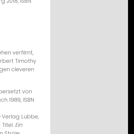
g 2018, ISBN
hen verfilmt,
rbert Timothy
igen cleveren
ersetzt von
ch 1989, ISBN
-Verlag Lübbe,
Titel:
Ein
 Ströle.