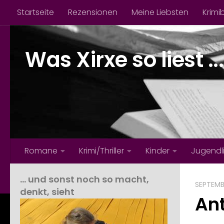
Startseite
Rezensionen
Meine Liebsten
Krimi
Zum Inhalt springen
Was Xirxe so liest ...
Romane
Krimi/Thriller
Kinder
Jugendl
… und sonst noch so macht,
SEPTEMB
denkt, sieht
An