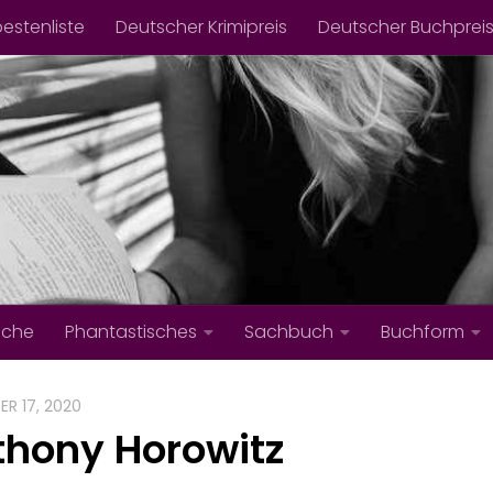
bestenliste
Deutscher Krimipreis
Deutscher Buchprei
iche
Phantastisches
Sachbuch
Buchform
ER 17, 2020
thony Horowitz