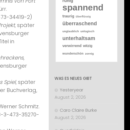
mnis von Port
ruhig
spannend
rr.
473-34419-2)
traurig
überflüssig
überraschend
rojekt
, später
unglaublich
unlogisch
Ravensburger
unterhaltsam
tel in
verwirrend
witzig
wunderschön
zornig
chreckens
,
avensburger
WAS ES NEUES GIBT
 Spiel
, später
ger Buchverlag,
Yesteryear
August 2, 2026
Werner Schmitz.
Caro Claire Burke
8-3-473-35270-
August 2, 2026