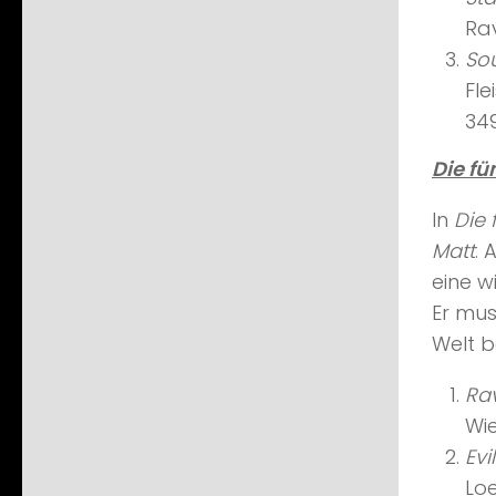
Ra
Sou
Fle
34
Die fü
In
Die 
Matt
. 
eine w
Er mus
Welt b
Ra
Wi
Evi
Lo