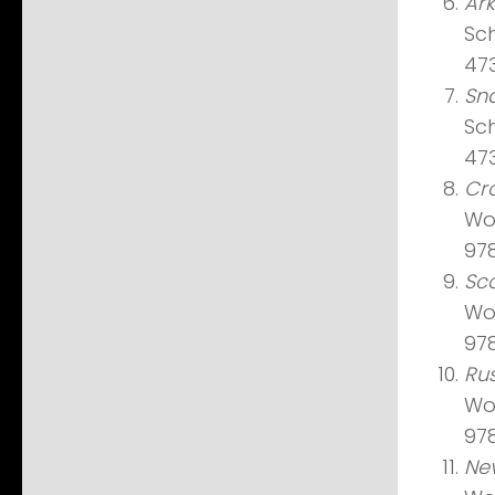
Ark
Sc
47
Sn
Sc
47
Cro
Wo
97
Sco
Wol
97
Rus
Wo
97
Nev