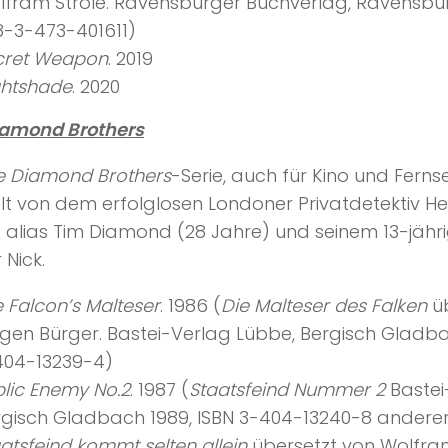
lfram Ströle. Ravensburger Buchverlag, Ravensbur
8-3-473-401611)
cret Weapon
. 2019
ghtshade
. 2020
iamond Brothers
e Diamond Brothers
-Serie, auch für Kino und Fernse
t von dem erfolglosen Londoner Privatdetektiv He
 alias Tim Diamond (28 Jahre) und seinem 13-jähr
 Nick.
 Falcon’s Malteser
. 1986 (
Die Malteser des Falken
üb
gen Bürger. Bastei-Verlag Lübbe, Bergisch Gladba
404-13239-4)
lic Enemy No.2
. 1987 (
Staatsfeind Nummer 2
Bastei
gisch Gladbach 1989, ISBN 3-404-13240-8 anderer 
atsfeind kommt selten allein
übersetzt von Wolfram