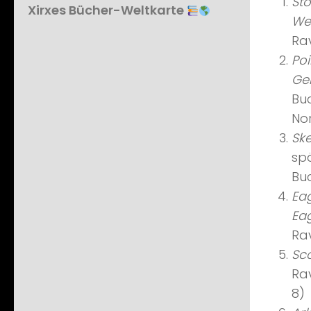
St
Xirxes Bücher-Weltkarte
We
Ra
Poi
Ge
Buc
No
Ske
sp
Bu
Eag
Eag
Ra
Sc
Ra
8)