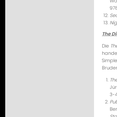
Wo
97
Se
Ni
The D
Die
Th
handel
Simple
Bruder
The
Jür
3-
Pub
Ber
Sta