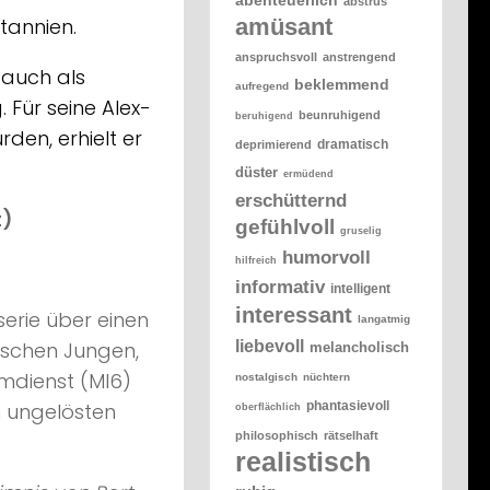
abstrus
amüsant
tannien.
anspruchsvoll
anstrengend
r auch als
beklemmend
aufregend
 Für seine Alex-
beunruhigend
beruhigend
rden, erhielt er
dramatisch
deprimierend
düster
ermüdend
erschütternd
t)
gefühlvoll
gruselig
humorvoll
hilfreich
informativ
intelligent
interessant
erie über einen
langatmig
liebevoll
tischen Jungen,
melancholisch
imdienst (MI6)
nostalgisch
nüchtern
phantasievoll
n ungelösten
oberflächlich
philosophisch
rätselhaft
realistisch