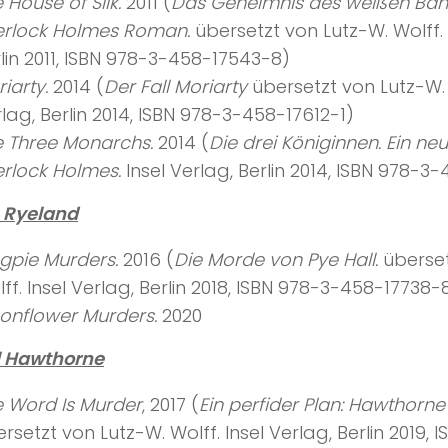
 House of Silk.
2011 (
Das Geheimnis des weißen Ban
erlock Holmes Roman.
übersetzt von Lutz-W. Wolff. 
lin 2011, ISBN 978-3-458-17543-8)
iarty.
2014 (
Der Fall Moriarty
übersetzt von Lutz-W. W
lag, Berlin 2014, ISBN 978-3-458-17612-1)
e Three Monarchs.
2014 (
Die drei Königinnen. Ein neue
rlock Holmes.
Insel Verlag, Berlin 2014, ISBN 978-
 Ryeland
gpie Murders.
2016 (
Die Morde von Pye Hall.
überset
ff. Insel Verlag, Berlin 2018, ISBN 978-3-458-17738-
onflower Murders.
2020
l Hawthorne
e Word Is Murder
, 2017 (
Ein perfider Plan: Hawthorne 
rsetzt von Lutz-W. Wolff. Insel Verlag, Berlin 2019, 