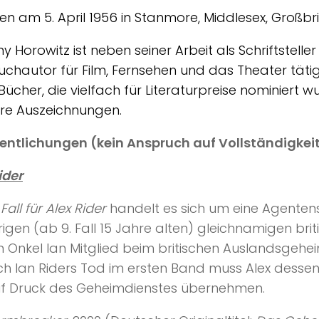
n am 5. April 1956 in Stanmore, Middlesex, Großbri
y Horowitz ist neben seiner Arbeit als Schriftstelle
chautor für Film, Fernsehen und das Theater tätig.
Bücher, die vielfach für Literaturpreise nominiert wu
re Auszeichnungen.
entlichungen (kein Anspruch auf Vollständigkei
ider
 Fall für Alex Rider
handelt es sich um eine Agentens
rigen (ab 9. Fall 15 Jahre alten) gleichnamigen bri
 Onkel Ian Mitglied beim britischen Auslandsgehe
ach Ian Riders Tod im ersten Band muss Alex desse
uf Druck des Geheimdienstes übernehmen.