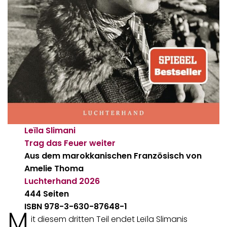
Leïla Slimani
Trag das Feuer weiter
Aus dem marokkanischen Französisch von
Amelie Thoma
Luchterhand
2026
444 Seiten
ISBN 978-3-630-87648-1
M
it diesem dritten Teil endet Leïla Slimanis