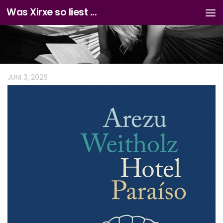
Was Xirxe so liest ...
Zum Inhalt springen
JUNI 3, 2026