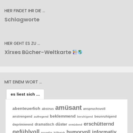
HIER FINDET IHR DIE …
Schlagworte
HIER GEHT ES ZU …
Xirxes Bücher-Weltkarte
MIT EINEM WORT …
es liest sich ...
amüsant
abenteuerlich
abstrus
anspruchsvoll
beklemmend
anstrengend
beunruhigend
aufregend
beruhigend
erschütternd
düster
dramatisch
deprimierend
ermüdend
gefühlvoll
humorvoll
informativ
gruselig
hilfreich