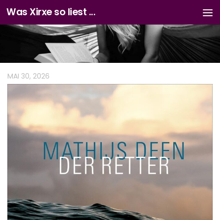
Was Xirxe so liest ...
Zum Inhalt springen
MAI 30, 2026