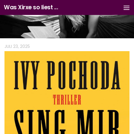
Was Xirxe so liest ...
Zum Inhalt springen
JULI 23, 2025