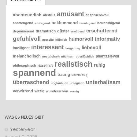
amüsant
abenteuerlich
abstrus
anspruchsvoll
beklemmend
anstrengend
beunruhigend
aufregend
beruhigend
erschütternd
düster
dramatisch
deprimierend
ermüdend
gefühlvoll
humorvoll
informativ
gruselig
hilfreich
interessant
liebevoll
intelligent
langatmig
melancholisch
phantasievoll
nostalgisch
nüchtern
oberflächlich
realistisch
ruhig
philosophisch
rätselhaft
spannend
traurig
überflüssig
überraschend
unterhaltsam
unglaublich
unlogisch
verwirrend
witzig
wunderschön
zornig
WAS ES NEUES GIBT
Yesteryear
August 2, 2026