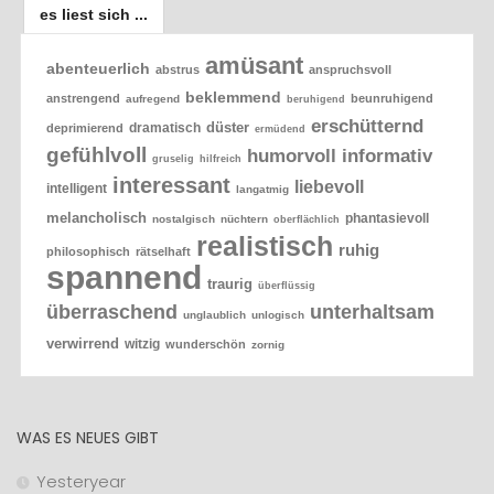
es liest sich ...
amüsant
abenteuerlich
abstrus
anspruchsvoll
beklemmend
anstrengend
beunruhigend
aufregend
beruhigend
erschütternd
düster
dramatisch
deprimierend
ermüdend
gefühlvoll
humorvoll
informativ
gruselig
hilfreich
interessant
liebevoll
intelligent
langatmig
melancholisch
phantasievoll
nostalgisch
nüchtern
oberflächlich
realistisch
ruhig
philosophisch
rätselhaft
spannend
traurig
überflüssig
überraschend
unterhaltsam
unglaublich
unlogisch
verwirrend
witzig
wunderschön
zornig
WAS ES NEUES GIBT
Yesteryear