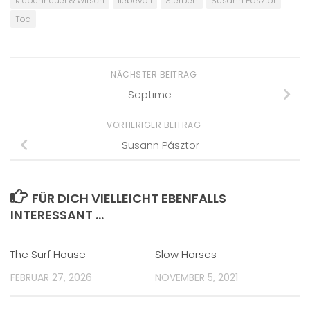
Kiepenheuer & Witsch
liebevoll
Sterben
Susann Pásztor
Tod
NÄCHSTER BEITRAG
Septime
VORHERIGER BEITRAG
Susann Pásztor
FÜR DICH VIELLEICHT EBENFALLS
INTERESSANT …
The Surf House
Slow Horses
FEBRUAR 27, 2026
NOVEMBER 5, 2021