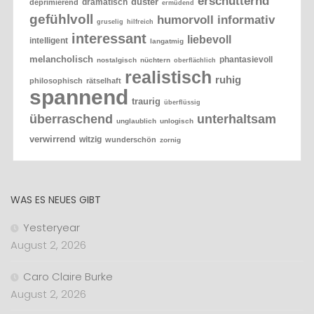
erschütternd
düster
dramatisch
deprimierend
ermüdend
gefühlvoll
humorvoll
informativ
gruselig
hilfreich
interessant
liebevoll
intelligent
langatmig
melancholisch
phantasievoll
nostalgisch
nüchtern
oberflächlich
realistisch
ruhig
philosophisch
rätselhaft
spannend
traurig
überflüssig
überraschend
unterhaltsam
unglaublich
unlogisch
verwirrend
witzig
wunderschön
zornig
WAS ES NEUES GIBT
Yesteryear
August 2, 2026
Caro Claire Burke
August 2, 2026