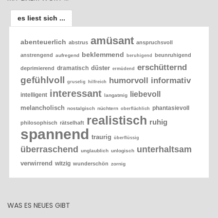
es liest sich ...
amüsant
abenteuerlich
abstrus
anspruchsvoll
beklemmend
anstrengend
beunruhigend
aufregend
beruhigend
erschütternd
düster
dramatisch
deprimierend
ermüdend
gefühlvoll
humorvoll
informativ
gruselig
hilfreich
interessant
liebevoll
intelligent
langatmig
melancholisch
phantasievoll
nostalgisch
nüchtern
oberflächlich
realistisch
ruhig
philosophisch
rätselhaft
spannend
traurig
überflüssig
überraschend
unterhaltsam
unglaublich
unlogisch
verwirrend
witzig
wunderschön
zornig
WAS ES NEUES GIBT