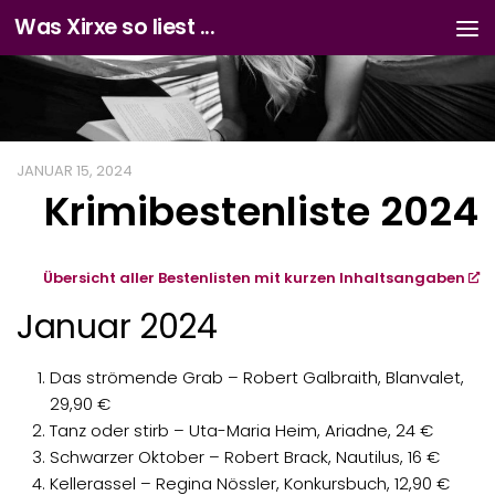
Was Xirxe so liest ...
Zum Inhalt springen
JANUAR 15, 2024
Krimibestenliste 2024
Übersicht aller Bestenlisten mit kurzen Inhaltsangaben
Januar 2024
Das strömende Grab – Robert Galbraith,
Blanvalet,
29,90 €
Tanz oder stirb – Uta-Maria Heim, Ariadne, 24 €
Schwarzer Oktober – Robert Brack, Nautilus, 16 €
Kellerassel – Regina Nössler, Konkursbuch, 12,90 €