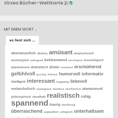
Xirxes Bücher-Weltkarte
MIT EINEM WORT …
es liest sich ...
amüsant
abenteuerlich
abstrus
anspruchsvoll
beklemmend
anstrengend
beunruhigend
aufregend
beruhigend
erschütternd
düster
dramatisch
deprimierend
ermüdend
gefühlvoll
humorvoll
informativ
gruselig
hilfreich
interessant
liebevoll
intelligent
langatmig
melancholisch
phantasievoll
nostalgisch
nüchtern
oberflächlich
realistisch
ruhig
philosophisch
rätselhaft
spannend
traurig
überflüssig
überraschend
unterhaltsam
unglaublich
unlogisch