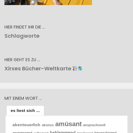
HIER FINDET IHR DIE …
Schlagworte
HIER GEHT ES ZU …
Xirxes Bücher-Weltkarte
MIT EINEM WORT …
es liest sich ...
amüsant
abenteuerlich
abstrus
anspruchsvoll
beklemmend
anstrengend
beunruhigend
aufregend