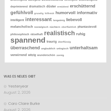
beruhigend
erschütternd
düster
dramatisch
deprimierend
ermüdend
gefühlvoll
humorvoll
informativ
gruselig
hilfreich
interessant
liebevoll
intelligent
langatmig
melancholisch
phantasievoll
nostalgisch
nüchtern
oberflächlich
realistisch
ruhig
philosophisch
rätselhaft
spannend
traurig
überflüssig
überraschend
unterhaltsam
unglaublich
unlogisch
verwirrend
witzig
wunderschön
zornig
WAS ES NEUES GIBT
Yesteryear
August 2, 2026
Caro Claire Burke
August 2, 2026