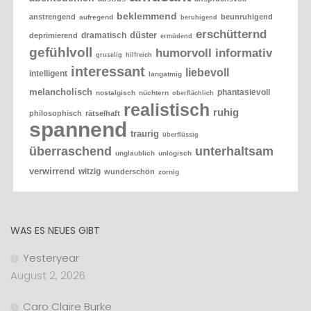
beklemmend
anstrengend
beunruhigend
aufregend
beruhigend
erschütternd
düster
dramatisch
deprimierend
ermüdend
gefühlvoll
humorvoll
informativ
gruselig
hilfreich
interessant
liebevoll
intelligent
langatmig
melancholisch
phantasievoll
nostalgisch
nüchtern
oberflächlich
realistisch
ruhig
philosophisch
rätselhaft
spannend
traurig
überflüssig
überraschend
unterhaltsam
unglaublich
unlogisch
verwirrend
witzig
wunderschön
zornig
WAS ES NEUES GIBT
Yesteryear
August 2, 2026
Caro Claire Burke