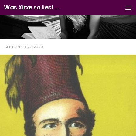
Was Xirxe so liest ...
Zum Inhalt springen
SEPTEMBER 27, 2020