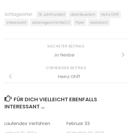
Schlagwörter:
19. Jahrhundert
abenteuerlich
Heinz Ohff
interessant
Lebensgeschichte(n)
Piper
realistisch
NÄCHSTER BEITRAG
Jo Nesbø
VORHERIGER BEITRAG
Heinz Ohff
FÜR DICH VIELLEICHT EBENFALLS
INTERESSANT …
Laufendes Verfahren
Februar 33