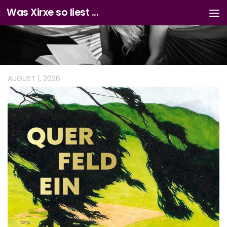
Was Xirxe so liest ...
Zum Inhalt springen
AUGUST 1, 2026