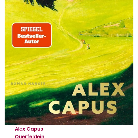
Alex Capus
Querfeldein