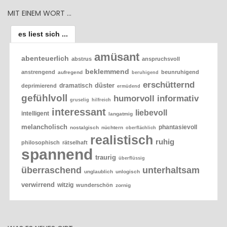
MIT EINEM WORT …
es liest sich ...
amüsant
abenteuerlich
abstrus
anspruchsvoll
beklemmend
anstrengend
beunruhigend
aufregend
beruhigend
erschütternd
düster
dramatisch
deprimierend
ermüdend
gefühlvoll
humorvoll
informativ
gruselig
hilfreich
interessant
liebevoll
intelligent
langatmig
melancholisch
phantasievoll
nostalgisch
nüchtern
oberflächlich
realistisch
ruhig
philosophisch
rätselhaft
spannend
traurig
überflüssig
überraschend
unterhaltsam
unglaublich
unlogisch
verwirrend
witzig
wunderschön
zornig