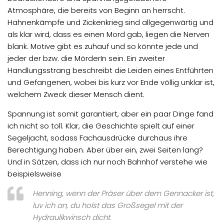
Atmosphäre, die bereits von Beginn an herrscht.
Hahnenkämpfe und Zickenkrieg sind allgegenwärtig und
als klar wird, dass es einen Mord gab, liegen die Nerven
blank. Motive gibt es zuhauf und so könnte jede und
jeder der bzw. die MörderIn sein. Ein zweiter
Handlungsstrang beschreibt die Leiden eines Entführten
und Gefangenen, wobei bis kurz vor Ende völlig unklar ist,
welchem Zweck dieser Mensch dient.
Spannung ist somit garantiert, aber ein paar Dinge fand
ich nicht so toll. Klar, die Geschichte spielt auf einer
Segeljacht, sodass Fachausdrücke durchaus ihre
Berechtigung haben. Aber über ein, zwei Seiten lang?
Und in Sätzen, dass ich nur noch Bahnhof verstehe wie
beispielsweise
Henning, wenn der Präser über dem Gennacker ist,
luv ich an, du holst das Großsegel mit der
Hydraulikwinsch dicht.