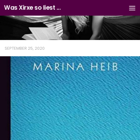
Was Xirxe so liest ...
Zum Inhalt springen
SEPTEMBER 25, 2020