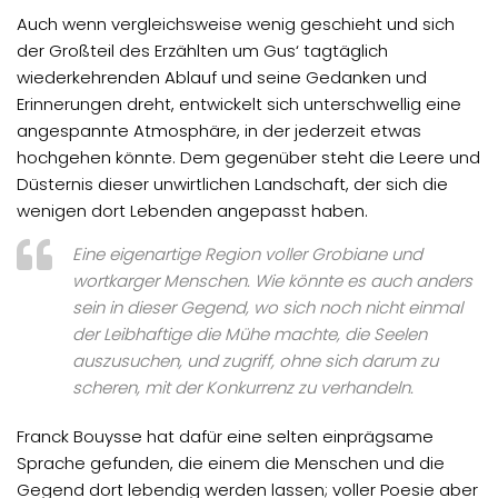
Auch wenn vergleichsweise wenig geschieht und sich
der Großteil des Erzählten um Gus‘ tagtäglich
wiederkehrenden Ablauf und seine Gedanken und
Erinnerungen dreht, entwickelt sich unterschwellig eine
angespannte Atmosphäre, in der jederzeit etwas
hochgehen könnte. Dem gegenüber steht die Leere und
Düsternis dieser unwirtlichen Landschaft, der sich die
wenigen dort Lebenden angepasst haben.
Eine eigenartige Region voller Grobiane und
wortkarger Menschen. Wie könnte es auch anders
sein in dieser Gegend, wo sich noch nicht einmal
der Leibhaftige die Mühe machte, die Seelen
auszusuchen, und zugriff, ohne sich darum zu
scheren, mit der Konkurrenz zu verhandeln.
Franck Bouysse hat dafür eine selten einprägsame
Sprache gefunden, die einem die Menschen und die
Gegend dort lebendig werden lassen; voller Poesie aber