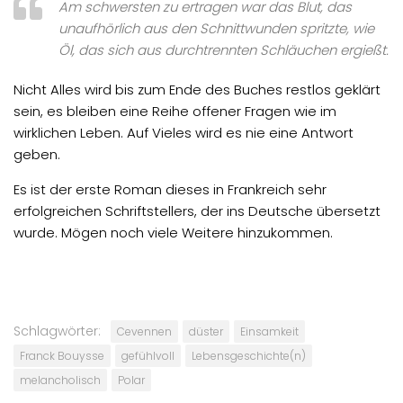
Am schwersten zu ertragen war das Blut, das
unaufhörlich aus den Schnittwunden spritzte, wie
Öl, das sich aus durchtrennten Schläuchen ergießt.
Nicht Alles wird bis zum Ende des Buches restlos geklärt
sein, es bleiben eine Reihe offener Fragen wie im
wirklichen Leben. Auf Vieles wird es nie eine Antwort
geben.
Es ist der erste Roman dieses in Frankreich sehr
erfolgreichen Schriftstellers, der ins Deutsche übersetzt
wurde. Mögen noch viele Weitere hinzukommen.
Schlagwörter:
Cevennen
düster
Einsamkeit
Franck Bouysse
gefühlvoll
Lebensgeschichte(n)
melancholisch
Polar