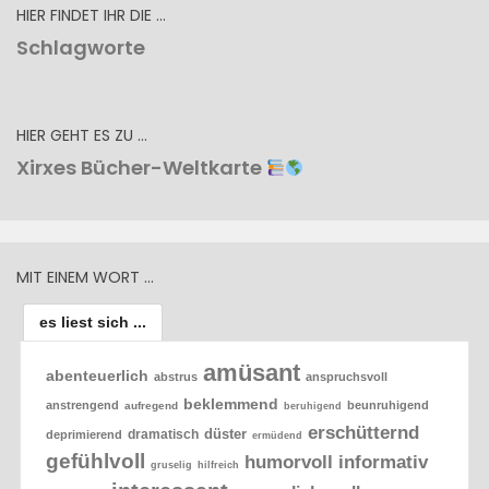
HIER FINDET IHR DIE …
Schlagworte
HIER GEHT ES ZU …
Xirxes Bücher-Weltkarte
MIT EINEM WORT …
es liest sich ...
amüsant
abenteuerlich
abstrus
anspruchsvoll
beklemmend
anstrengend
beunruhigend
aufregend
beruhigend
erschütternd
düster
dramatisch
deprimierend
ermüdend
gefühlvoll
humorvoll
informativ
gruselig
hilfreich