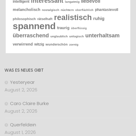
interessant
liebevoll
intelligent
langatmig
melancholisch
phantasievoll
nostalgisch
nüchtern
oberflächlich
realistisch
ruhig
philosophisch
rätselhaft
spannend
traurig
überflüssig
überraschend
unterhaltsam
unglaublich
unlogisch
verwirrend
witzig
wunderschön
zornig
WAS ES NEUES GIBT
Yesteryear
August 2, 2026
Caro Claire Burke
August 2, 2026
Querfeldein
August 1, 2026