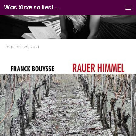
Was Xirxe so liest ...
Zum Inhalt springen
OKTOBER 29, 2021