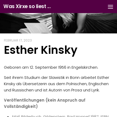
Was Xirxe so liest ...
Zum Inhalt springen
FEBRUAR 17, 2023
Esther Kinsky
Geboren am 12. September 1956 in Engelskirchen.
Seit ihrem Studium der Slawistik in Bonn arbeitet Esther
Kinsky als Übersetzerin aus dem Polnischen, Englischen
und Russischen und ist Autorin von Prosa und Lyrik.
Veröffentlichungen (kein Anspruch auf
Vollständigkeit)
Mali
. Bilderbuch. Gildenstern, Bad Honnef 1987, ISBN