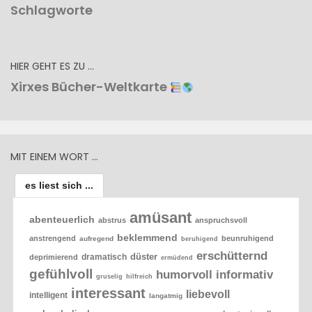
Schlagworte
HIER GEHT ES ZU …
Xirxes Bücher-Weltkarte
MIT EINEM WORT …
es liest sich ...
amüsant
abenteuerlich
abstrus
anspruchsvoll
beklemmend
anstrengend
beunruhigend
aufregend
beruhigend
erschütternd
düster
dramatisch
deprimierend
ermüdend
gefühlvoll
humorvoll
informativ
gruselig
hilfreich
interessant
liebevoll
intelligent
langatmig