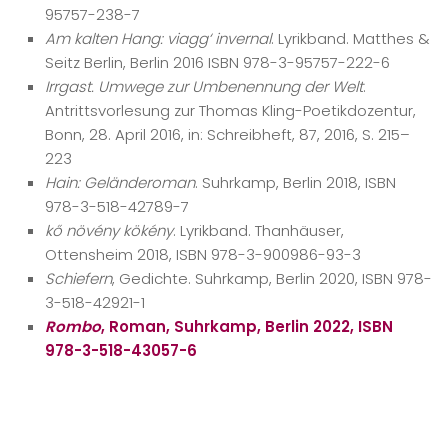
95757-238-7
Am kalten Hang: viagg‘ invernal
. Lyrikband. Matthes &
Seitz Berlin, Berlin 2016 ISBN 978-3-95757-222-6
Irrgast. Umwege zur Umbenennung der Welt
.
Antrittsvorlesung zur Thomas Kling-Poetikdozentur,
Bonn, 28. April 2016, in: Schreibheft, 87, 2016, S. 215–
223
Hain: Geländeroman
. Suhrkamp, Berlin 2018, ISBN
978-3-518-42789-7
kő növény kökény
. Lyrikband. Thanhäuser,
Ottensheim 2018, ISBN 978-3-900986-93-3
Schiefern
, Gedichte. Suhrkamp, Berlin 2020, ISBN 978-
3-518-42921-1
Rombo
, Roman, Suhrkamp, Berlin 2022, ISBN
978-3-518-43057-6