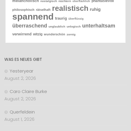
melancholisch
phantasievoll
nostalgisch
nüchtern
oberflächlich
realistisch
ruhig
philosophisch
rätselhaft
spannend
traurig
überflüssig
überraschend
unterhaltsam
unglaublich
unlogisch
verwirrend
witzig
wunderschön
zornig
WAS ES NEUES GIBT
Yesteryear
August 2, 2026
Caro Claire Burke
August 2, 2026
Querfeldein
August 1, 2026