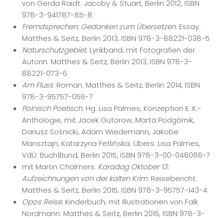
von Gerda Raidt. Jacoby & Stuart, Berlin 2012, ISBN
978-3-941787-85-8
Fremdsprechen: Gedanken zum Übersetzen
. Essay.
Matthes & Seitz, Berlin 2013, ISBN 978-3-88221-038-5
Naturschutzgebiet
. Lyrikband, mit Fotografien der
Autorin. Matthes & Seitz, Berlin 2013, ISBN 978-3-
88221-073-6
Am Fluss
. Roman. Matthes & Seitz, Berlin 2014, ISBN
978-3-95757-056-7
Polnisch Poetisch.
Hg. Lisa Palmes, Konzeption E. K.-
Anthologie, mit Jacek Gutorow, Marta Podgórnik,
Dariusz Sośnicki, Adam Wiedemann, Jakobe
Mansztajn, Katarzyna Fetlińska. Übers. Lisa Palmes,
VdÜ. Buch|Bund, Berlin 2015, ISBN 978-3-00-048086-7
mit Martin Chalmers:
Karadag Oktober 13:
Aufzeichnungen von der kalten Krim
. Reisebericht.
Matthes & Seitz, Berlin 2015, ISBN 978-3-95757-143-4
Opos Reise
. Kinderbuch, mit Illustrationen von Falk
Nordmann. Matthes & Seitz, Berlin 2016, ISBN 978-3-