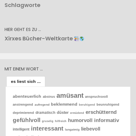
Schlagworte
HIER GEHT ES ZU …
Xirxes Bücher-Weltkarte
MIT EINEM WORT …
es liest sich ...
amüsant
abenteuerlich
abstrus
anspruchsvoll
beklemmend
anstrengend
beunruhigend
aufregend
beruhigend
erschütternd
düster
dramatisch
deprimierend
ermüdend
gefühlvoll
humorvoll
informativ
gruselig
hilfreich
interessant
liebevoll
intelligent
langatmig