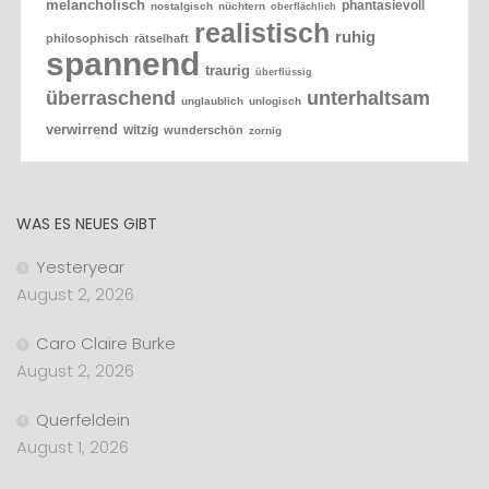
melancholisch
phantasievoll
nostalgisch
nüchtern
oberflächlich
realistisch
ruhig
philosophisch
rätselhaft
spannend
traurig
überflüssig
überraschend
unterhaltsam
unglaublich
unlogisch
verwirrend
witzig
wunderschön
zornig
WAS ES NEUES GIBT
Yesteryear
August 2, 2026
Caro Claire Burke
August 2, 2026
Querfeldein
August 1, 2026