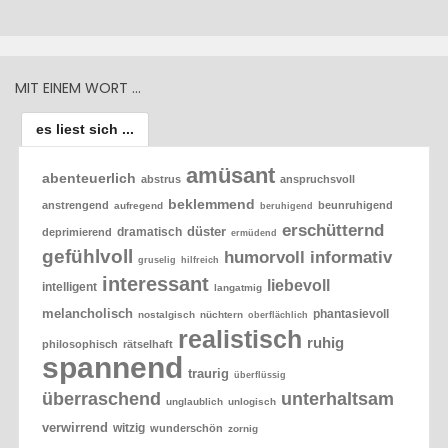
MIT EINEM WORT …
es liest sich ...
amüsant
abenteuerlich
abstrus
anspruchsvoll
beklemmend
anstrengend
beunruhigend
aufregend
beruhigend
erschütternd
düster
dramatisch
deprimierend
ermüdend
gefühlvoll
humorvoll
informativ
gruselig
hilfreich
interessant
liebevoll
intelligent
langatmig
melancholisch
phantasievoll
nostalgisch
nüchtern
oberflächlich
realistisch
ruhig
philosophisch
rätselhaft
spannend
traurig
überflüssig
überraschend
unterhaltsam
unglaublich
unlogisch
verwirrend
witzig
wunderschön
zornig