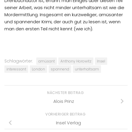
Drehbuchautor ist, erfährt man Einiges über diesen Teil
seiner Arbeit, was nicht minder unterhaltsam ist wie die
Mordermittlung. Insgesamt ein kurzweiliger, amüsanter
und spannender Krimi, der auch gut zu lesen ist, wenn
man den ersten Teil nicht kennt (wie ich).
Schlagwörter:
amüsant
Anthony Horowitz
Insel
interessant
London
spannend
unterhaltsam
NÄCHSTER BEITRAG
Alois Prinz
VORHERIGER BEITRAG
Insel Verlag