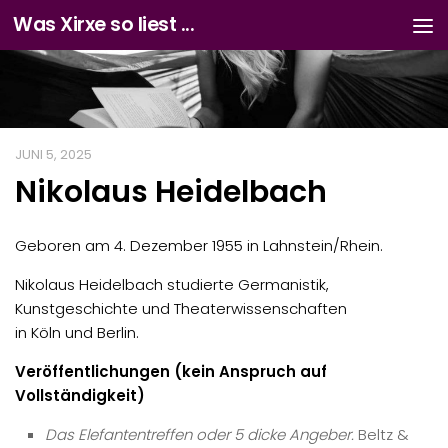
Was Xirxe so liest ...
Zum Inhalt springen
JUNI 5, 2025
Nikolaus Heidelbach
Geboren am 4. Dezember 1955 in Lahnstein/Rhein.
Nikolaus Heidelbach studierte Germanistik,
Kunstgeschichte und Theaterwissenschaften
in Köln und Berlin.
Veröffentlichungen (kein Anspruch auf
Vollständigkeit)
Das Elefantentreffen oder 5 dicke Angeber.
Beltz &