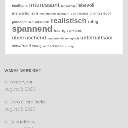
interessant
liebevoll
intelligent
langatmig
melancholisch
phantasievoll
nostalgisch
nüchtern
oberflächlich
realistisch
ruhig
philosophisch
rätselhaft
spannend
traurig
überflüssig
überraschend
unterhaltsam
unglaublich
unlogisch
verwirrend
witzig
wunderschön
zornig
WAS ES NEUES GIBT
Yesteryear
August 2, 2026
Caro Claire Burke
August 2, 2026
Querfeldein