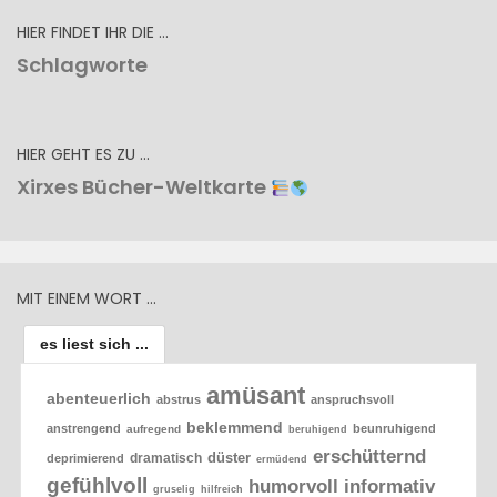
HIER FINDET IHR DIE …
Schlagworte
HIER GEHT ES ZU …
Xirxes Bücher-Weltkarte
MIT EINEM WORT …
es liest sich ...
amüsant
abenteuerlich
abstrus
anspruchsvoll
beklemmend
anstrengend
beunruhigend
aufregend
beruhigend
erschütternd
düster
dramatisch
deprimierend
ermüdend
gefühlvoll
humorvoll
informativ
gruselig
hilfreich