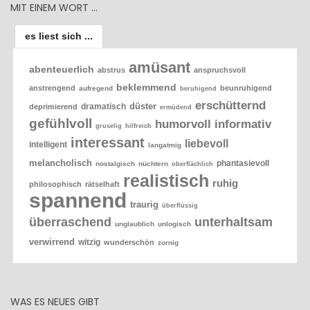
MIT EINEM WORT …
es liest sich ...
amüsant
abenteuerlich
abstrus
anspruchsvoll
beklemmend
anstrengend
beunruhigend
aufregend
beruhigend
erschütternd
düster
dramatisch
deprimierend
ermüdend
gefühlvoll
humorvoll
informativ
gruselig
hilfreich
interessant
liebevoll
intelligent
langatmig
melancholisch
phantasievoll
nostalgisch
nüchtern
oberflächlich
realistisch
ruhig
philosophisch
rätselhaft
spannend
traurig
überflüssig
überraschend
unterhaltsam
unglaublich
unlogisch
verwirrend
witzig
wunderschön
zornig
WAS ES NEUES GIBT