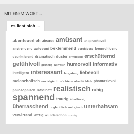
MIT EINEM WORT …
es liest sich ...
amüsant
abenteuerlich
abstrus
anspruchsvoll
beklemmend
anstrengend
beunruhigend
aufregend
beruhigend
erschütternd
düster
dramatisch
deprimierend
ermüdend
gefühlvoll
humorvoll
informativ
gruselig
hilfreich
interessant
liebevoll
intelligent
langatmig
melancholisch
phantasievoll
nostalgisch
nüchtern
oberflächlich
realistisch
ruhig
philosophisch
rätselhaft
spannend
traurig
überflüssig
überraschend
unterhaltsam
unglaublich
unlogisch
verwirrend
witzig
wunderschön
zornig