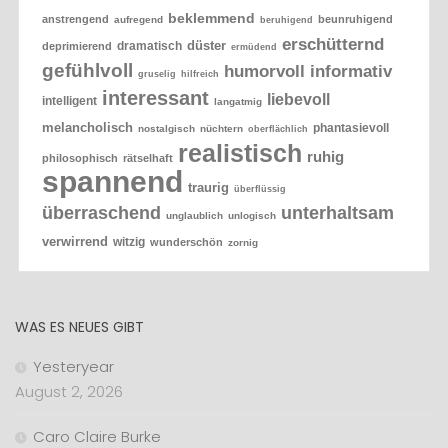
beklemmend
anstrengend
beunruhigend
aufregend
beruhigend
erschütternd
düster
dramatisch
deprimierend
ermüdend
gefühlvoll
humorvoll
informativ
gruselig
hilfreich
interessant
liebevoll
intelligent
langatmig
melancholisch
phantasievoll
nostalgisch
nüchtern
oberflächlich
realistisch
ruhig
philosophisch
rätselhaft
spannend
traurig
überflüssig
überraschend
unterhaltsam
unglaublich
unlogisch
verwirrend
witzig
wunderschön
zornig
WAS ES NEUES GIBT
Yesteryear
August 2, 2026
Caro Claire Burke