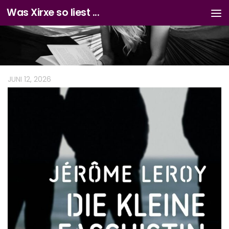
Was Xirxe so liest ...
Zum Inhalt springen
JUNI 12, 2026