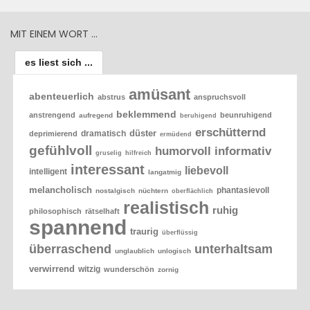
MIT EINEM WORT …
es liest sich ...
amüsant
abenteuerlich
abstrus
anspruchsvoll
beklemmend
anstrengend
beunruhigend
aufregend
beruhigend
erschütternd
düster
dramatisch
deprimierend
ermüdend
gefühlvoll
humorvoll
informativ
gruselig
hilfreich
interessant
liebevoll
intelligent
langatmig
melancholisch
phantasievoll
nostalgisch
nüchtern
oberflächlich
realistisch
ruhig
philosophisch
rätselhaft
spannend
traurig
überflüssig
überraschend
unterhaltsam
unglaublich
unlogisch
verwirrend
witzig
wunderschön
zornig