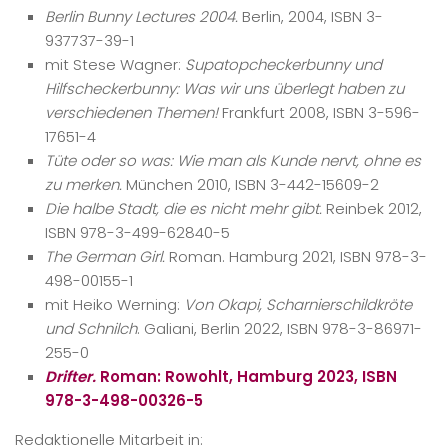
Berlin Bunny Lectures 2004.
Berlin, 2004, ISBN 3-
937737-39-1
mit Stese Wagner:
Supatopcheckerbunny und
Hilfscheckerbunny: Was wir uns überlegt haben zu
verschiedenen Themen!
Frankfurt 2008, ISBN 3-596-
17651-4
Tüte oder so was: Wie man als Kunde nervt, ohne es
zu merken.
München 2010, ISBN 3-442-15609-2
Die halbe Stadt, die es nicht mehr gibt.
Reinbek 2012,
ISBN 978-3-499-62840-5
The German Girl.
Roman. Hamburg 2021, ISBN 978-3-
498-00155-1
mit Heiko Werning:
Von Okapi, Scharnierschildkröte
und Schnilch
. Galiani, Berlin 2022, ISBN 978-3-86971-
255-0
Drifter.
Roman: Rowohlt, Hamburg 2023, ISBN
978-3-498-00326-5
Redaktionelle Mitarbeit in: