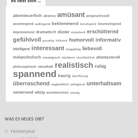
es liest sich ...
amüsant
abenteuerlich
abstrus
anspruchsvoll
beklemmend
anstrengend
beunruhigend
aufregend
beruhigend
erschütternd
düster
dramatisch
deprimierend
ermüdend
gefühlvoll
humorvoll
informativ
gruselig
hilfreich
interessant
liebevoll
intelligent
langatmig
melancholisch
phantasievoll
nostalgisch
nüchtern
oberflächlich
realistisch
ruhig
philosophisch
rätselhaft
spannend
traurig
überflüssig
überraschend
unterhaltsam
unglaublich
unlogisch
verwirrend
witzig
wunderschön
zornig
WAS ES NEUES GIBT
Yesteryear