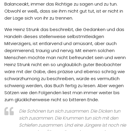
Balanceakt, immer das Richtige zu sagen und zu tun.
Obwohl er weiß, dass sie ihm nicht gut tut, ist er nicht in
der Lage sich von ihr zu trennen.
Wie Heinz Strunk das beschreibt, die Gedanken und das
Handeln dieses stellenweise selbstmitleidigen
Mitvierzigers, ist entlarvend und amüsant, aber auch
deprimierend, traurig und nervig. Mit einem solchen
Menschen möchte man nicht befreundet sein und wenn
Heinz Strunk nicht ein so unglaublich guter Beobachter
wäre mit der Gabe, dies präzise und ebenso schräg wie
schwarzhumorig zu beschreiben, würde es vermutlich
schwierig werden, das Buch fertig zu lesen. Aber wegen
Sätzen wie den Folgenden liest man immer weiter bis
zum glücklicherweise nicht so bitteren Ende.
Die Schönen tun sich zusammen. Die Dicken tun
sich zusammen. Die Krummen tun sich mit den
Schiefen zusammen. Und ­ei­ne Jüngere ist noch nie