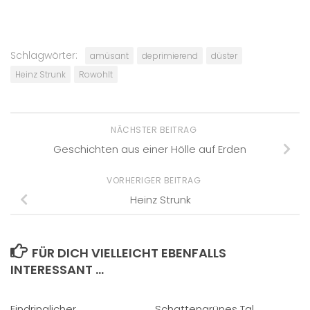
Schlagwörter:
amüsant
deprimierend
düster
Heinz Strunk
Rowohlt
NÄCHSTER BEITRAG
Geschichten aus einer Hölle auf Erden
VORHERIGER BEITRAG
Heinz Strunk
FÜR DICH VIELLEICHT EBENFALLS
INTERESSANT …
Eindringlicher
Schattengrünes Tal