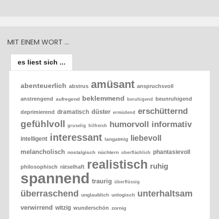
MIT EINEM WORT …
es liest sich ...
amüsant
abenteuerlich
abstrus
anspruchsvoll
beklemmend
anstrengend
beunruhigend
aufregend
beruhigend
erschütternd
düster
dramatisch
deprimierend
ermüdend
gefühlvoll
humorvoll
informativ
gruselig
hilfreich
interessant
liebevoll
intelligent
langatmig
melancholisch
phantasievoll
nostalgisch
nüchtern
oberflächlich
realistisch
ruhig
philosophisch
rätselhaft
spannend
traurig
überflüssig
überraschend
unterhaltsam
unglaublich
unlogisch
verwirrend
witzig
wunderschön
zornig