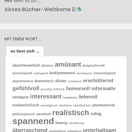
HIER GEHT ES ZU …
Xirxes Bücher-Weltkarte
MIT EINEM WORT …
es liest sich ...
amüsant
abenteuerlich
abstrus
anspruchsvoll
beklemmend
anstrengend
beunruhigend
aufregend
beruhigend
erschütternd
düster
dramatisch
deprimierend
ermüdend
gefühlvoll
humorvoll
informativ
gruselig
hilfreich
interessant
liebevoll
intelligent
langatmig
melancholisch
phantasievoll
nostalgisch
nüchtern
oberflächlich
realistisch
ruhig
philosophisch
rätselhaft
spannend
traurig
überflüssig
überraschend
unterhaltsam
unglaublich
unlogisch