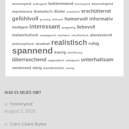
beklemmend
anstrengend
beunruhigend
aufregend
beruhigend
erschütternd
düster
dramatisch
deprimierend
ermüdend
gefühlvoll
humorvoll
informativ
gruselig
hilfreich
interessant
liebevoll
intelligent
langatmig
melancholisch
phantasievoll
nostalgisch
nüchtern
oberflächlich
realistisch
ruhig
philosophisch
rätselhaft
spannend
traurig
überflüssig
überraschend
unterhaltsam
unglaublich
unlogisch
verwirrend
witzig
wunderschön
zornig
WAS ES NEUES GIBT
Yesteryear
August 2, 2026
Caro Claire Burke