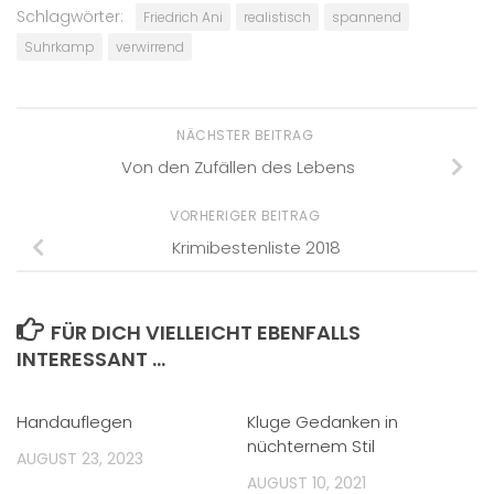
Schlagwörter:
Friedrich Ani
realistisch
spannend
Suhrkamp
verwirrend
NÄCHSTER BEITRAG
Von den Zufällen des Lebens
VORHERIGER BEITRAG
Krimibestenliste 2018
FÜR DICH VIELLEICHT EBENFALLS
INTERESSANT …
Handauflegen
Kluge Gedanken in
nüchternem Stil
AUGUST 23, 2023
AUGUST 10, 2021