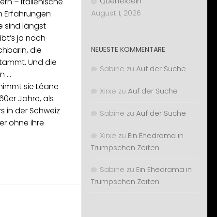
Querfeldein
ern – italienische
August 1, 2026
en Erfahrungen
e sind längst
ibt’s ja noch
chbarin, die
NEUESTE KOMMENTARE
 stammt. Und die
Sabine
zu
Auf der Suche
n …
 nimmt sie Léane
Xirxe
zu
Auf der Suche
960er Jahre, als
rs in der Schweiz
Sabine
zu
Auf der Suche
er ohne ihre
Xirxe
zu
Ein Ehedrama in
Trumpschen Zeiten
Sabine
zu
Ein Ehedrama in
Trumpschen Zeiten