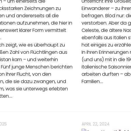
– um einerseits die
Unterricht ihre Großelt
cksstarken Zeichnungen zu
Einwanderer – zu ihr
n und andererseits all die
befragen. Blöd nur: di
tionen aufzunehmen, die hier in
verstorben. Aber da g
nswert klarer Form vermittelt
Celeste, die ältere Na
.
ebenfalls aus Italien
h zeigt, wie es überhaupt zu
hat einiges zu erzähle
ßen Zahl von Flüchtlingen aus
In ihren Erinnerungen
stan kam – und weiterhin
(und uns) mit in die 1
 Fünf junge Menschen berichten
italienische Saisonnie
on ihrer Flucht, von den
arbeiten durften – ab
n, die sie dazu zwangen, und
Familien.…
, was sie unterwegs erlebten
tten.…
2025
APRIL 22, 2024