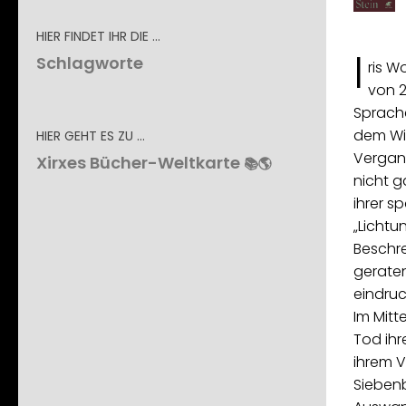
HIER FINDET IHR DIE …
I
Schlagworte
ris W
von 2
Sprache
dem Wie
HIER GEHT ES ZU …
Vergan
Xirxes Bücher-Weltkarte
📚🌎
nicht g
ihrer s
„Lichtu
Beschr
geraten
eindruc
Im Mitt
Tod ih
ihrem V
Siebenb