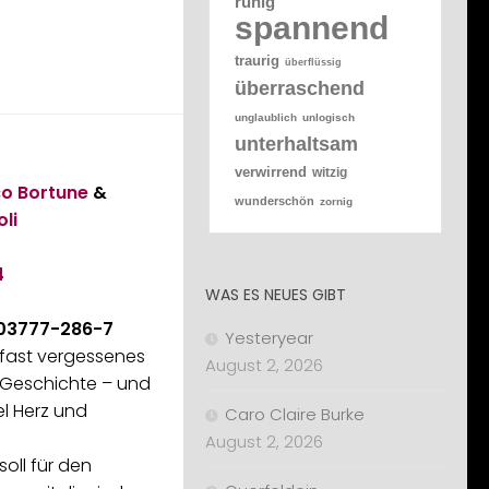
ruhig
spannend
traurig
überflüssig
überraschend
unglaublich
unlogisch
unterhaltsam
verwirrend
witzig
o Bortune
&
wunderschön
zornig
oli
4
WAS ES NEUES GIBT
-03777-286-7
Yesteryear
 fast vergessenes
August 2, 2026
 Geschichte – und
el Herz und
Caro Claire Burke
August 2, 2026
soll für den