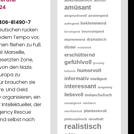
abstrus
amüsant
24
anspruchsvoll
anstrengend
-406-81490-7
beklemmend
aufregend
Deutschen rücken
beunruhigend
beruhigend
ndem Tempo vor,
dramatisch
deprimierend
chen fliehen zu Fuß
düster
ermüdend
: Marseille,
erschütternd
esetzten Zone,
gefühlvoll
gruselig
von den Nazis.
humorvoll
hilfreich
Europa zu
informativ
intelligent
ür brauchen sie
interessant
langatmig
re. Und Geld.
liebevoll
melancholisch
 organisieren, ein
ntellektueller, der
nostalgisch
nüchtern
rgency Rescue
phantasievoll
oberflächlich
nd selbst nach
philosophisch
rätselhaft
realistisch