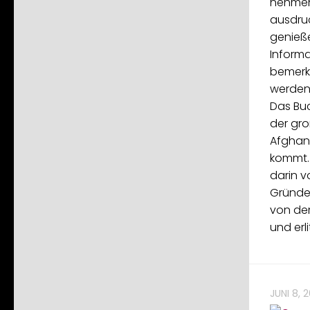
nehmen 
ausdru
genieße
Informa
bemerke
werden
Das Buc
der gro
Afghani
kommt.
darin v
Gründe
von dem
und erli
JUNI 8, 