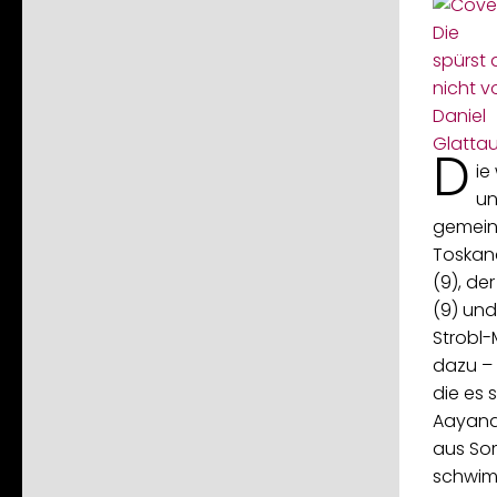
D
ie
un
gemeins
Toskana
(9), de
(9) und
Strobl-
dazu – 
die es 
Aayana
aus So
schwim