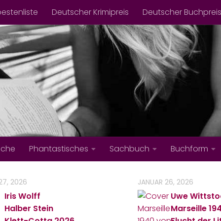
bestenliste
Deutscher Krimipreis
Deutscher Buchprei
iche
Phantastisches
Sachbuch
Buchform
27, 2026
JANUAR 26, 2026
Iris Wolff
Uwe Wittsto
Halber Stein
Marseille 19
Klett-Cotta
2026
Flucht der Li