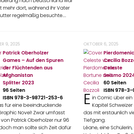
derung nach Deutschland war
ht mehr dort, während ihr Vater
utter regelmäßig besuchte.…
R 9, 2025
OKTOBER 6, 2025
Patrick Oberholzer
Pierdomenic
Games – Auf den Spuren
Cecilia Bozz
der Flüchtenden aus
Celeste
Afghanistan
Seismo
202
Splitter
2023
60 Seiten
96 Seiten
ISBN 978-3
E
ISBN 978-3-98721-253-6
in Comic über ein
as für eine beeindruckende
Kapitel Schweizer
Graphic Novel! Zwar umfasst
das mit erstaunlich vi
on Patrick Oberholzer nur 96
Tiefgang.
 doch man sollte sich Zeit dafür
Léane, eine Schülerin, 