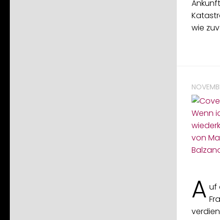
Ankunf
Katastr
wie zuv
NOVEMBE
A
uf
Fr
verdien