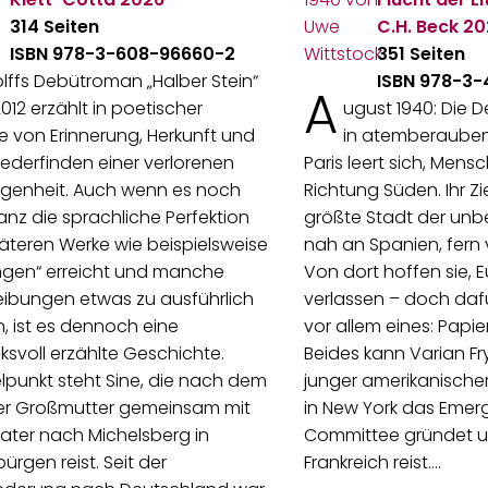
314 Seiten
C.H. Beck
20
ISBN 978-3-608-96660-2
351 Seiten
olffs Debütroman „Halber Stein“
ISBN 978-3
A
012 erzählt in poetischer
ugust 1940: Die 
 von Erinnerung, Herkunft und
in atemberaube
derfinden einer verlorenen
Paris leert sich, Mens
genheit. Auch wenn es noch
Richtung Süden. Ihr Ziel
anz die sprachliche Perfektion
größte Stadt der unb
päteren Werke wie beispielsweise
nah an Spanien, fern 
ngen“ erreicht und manche
Von dort hoffen sie, 
eibungen etwas zu ausführlich
verlassen – doch daf
, ist es dennoch eine
vor allem eines: Papie
ksvoll erzählte Geschichte.
Beides kann Varian Fry
elpunkt steht Sine, die nach dem
junger amerikanischer I
rer Großmutter gemeinsam mit
in New York das Eme
ater nach Michelsberg in
Committee gründet u
ürgen reist. Seit der
Frankreich reist.…