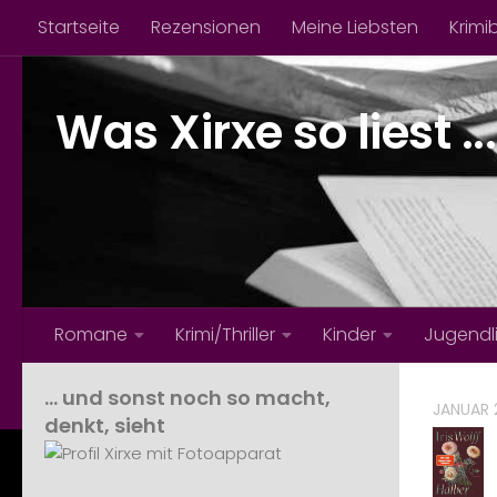
Startseite
Rezensionen
Meine Liebsten
Krimi
Zum Inhalt springen
Was Xirxe so liest ...
Romane
Krimi/Thriller
Kinder
Jugendl
… und sonst noch so macht,
JANUAR 
denkt, sieht