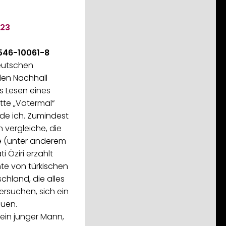
23
546-10061-8
eutschen
den Nachhall
 Lesen eines
ätte „Vatermal“
de ich. Zumindest
 vergleiche, die
e (unter anderem
i Öziri erzählt
te von türkischen
chland, die alles
rsuchen, sich ein
uen.
 ein junger Mann,