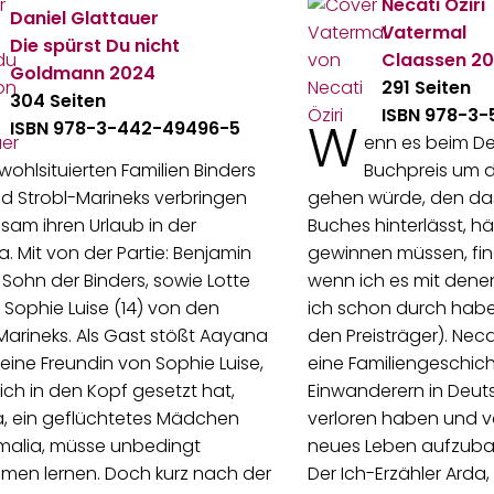
Necati Öziri
Daniel Glattauer
Vatermal
Die spürst Du nicht
Claassen
20
Goldmann
2024
291 Seiten
304 Seiten
ISBN 978-3-
W
ISBN 978-3-442-49496-5
enn es beim D
 wohlsituierten Familien Binders
Buchpreis um 
d Strobl-Marineks verbringen
gehen würde, den das
am ihren Urlaub in der
Buches hinterlässt, h
. Mit von der Partie: Benjamin
gewinnen müssen, fin
r Sohn der Binders, sowie Lotte
wenn ich es mit denen
 Sophie Luise (14) von den
ich schon durch hab
Marineks. Als Gast stößt Aayana
den Preisträger). Necat
eine Freundin von Sophie Luise,
eine Familiengeschich
sich in den Kopf gesetzt hat,
Einwanderern in Deuts
, ein geflüchtetes Mädchen
verloren haben und ve
malia, müsse unbedingt
neues Leben aufzuba
men lernen. Doch kurz nach der
Der Ich-Erzähler Arda,