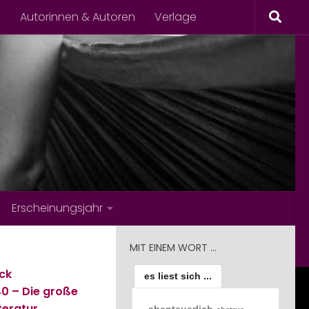
s
Autorinnen & Autoren
Verlage
Erscheinungsjahr
MIT EINEM WORT …
ck
es liest sich ...
40 – Die große
teratur
abenteuerlich