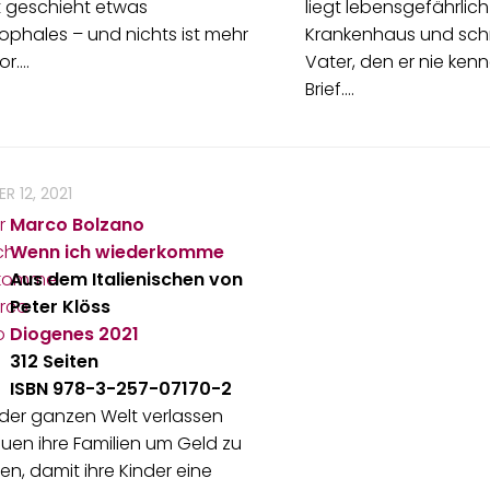
t geschieht etwas
liegt lebensgefährlich
ophales – und nichts ist mehr
Krankenhaus und sch
or.…
Vater, den er nie kenn
Brief.…
R 12, 2021
Marco Bolzano
Wenn ich wiederkomme
Aus dem Italienischen von
Peter Klöss
Diogenes
2021
312 Seiten
ISBN 978-3-257-07170-2
 der ganzen Welt verlassen
auen ihre Familien um Geld zu
en, damit ihre Kinder eine