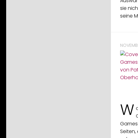
Auswan
sie nic
seine M
NOVEMBE
W
Games v
Seiten,