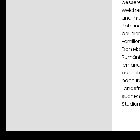
besser
welchen
und ihr
Bolzan
deutlic
Familien
Daniela
Rumäni
jemand
buchstä
nach Ita
Landsfr
suchen,
Studium