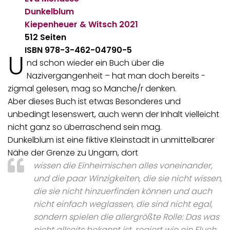
Dunkelblum
Kiepenheuer & Witsch
2021
512 Seiten
ISBN 978-3-462-04790-5
U
nd schon wieder ein Buch über die
Nazivergangenheit – hat man doch bereits -
zigmal gelesen, mag so Manche/r denken.
Aber dieses Buch ist etwas Besonderes und
unbedingt lesenswert, auch wenn der Inhalt vielleicht
nicht ganz so überraschend sein mag.
Dunkelblum ist eine fiktive Kleinstadt in unmittelbarer
Nähe der Grenze zu Ungarn, dort
wissen die Einheimischen alles voneinander,
und die paar Winzigkeiten, die sie nicht wissen,
die sie nicht hinzuerfinden können und auch
nicht einfach weglassen, die sind nicht egal,
sondern spielen die allergrößte Rolle: Das was
nicht allseits bekannt ist, regiert wie ein Fluch.