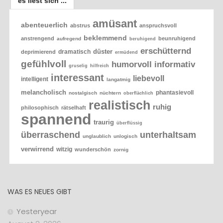
es liest sich ...
amüsant
abenteuerlich
abstrus
anspruchsvoll
beklemmend
anstrengend
beunruhigend
aufregend
beruhigend
erschütternd
düster
dramatisch
deprimierend
ermüdend
gefühlvoll
humorvoll
informativ
gruselig
hilfreich
interessant
liebevoll
intelligent
langatmig
melancholisch
phantasievoll
nostalgisch
nüchtern
oberflächlich
realistisch
ruhig
philosophisch
rätselhaft
spannend
traurig
überflüssig
überraschend
unterhaltsam
unglaublich
unlogisch
verwirrend
witzig
wunderschön
zornig
WAS ES NEUES GIBT
Yesteryear