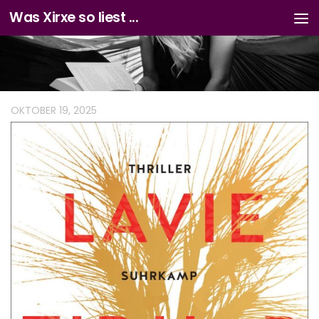
Was Xirxe so liest ...
Zum Inhalt springen
OKTOBER 19, 2025