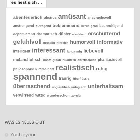
es liest sich ...
amüsant
abenteuerlich
abstrus
anspruchsvoll
beklemmend
anstrengend
beunruhigend
aufregend
beruhigend
erschütternd
düster
dramatisch
deprimierend
ermüdend
gefühlvoll
humorvoll
informativ
gruselig
hilfreich
interessant
liebevoll
intelligent
langatmig
melancholisch
phantasievoll
nostalgisch
nüchtern
oberflächlich
realistisch
ruhig
philosophisch
rätselhaft
spannend
traurig
überflüssig
überraschend
unterhaltsam
unglaublich
unlogisch
verwirrend
witzig
wunderschön
zornig
WAS ES NEUES GIBT
Yesteryear