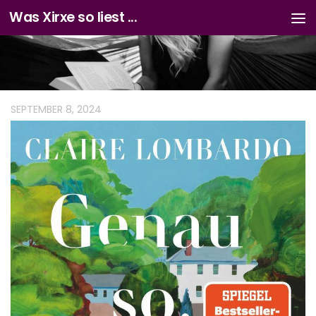
Was Xirxe so liest ...
Zum Inhalt springen
SEPTEMBER 8, 2024