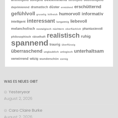
anstrengend
beunruhigend
aufregend
beruhigend
erschütternd
düster
dramatisch
deprimierend
ermüdend
gefühlvoll
humorvoll
informativ
gruselig
hilfreich
interessant
liebevoll
intelligent
langatmig
melancholisch
phantasievoll
nostalgisch
nüchtern
oberflächlich
realistisch
ruhig
philosophisch
rätselhaft
spannend
traurig
überflüssig
überraschend
unterhaltsam
unglaublich
unlogisch
verwirrend
witzig
wunderschön
zornig
WAS ES NEUES GIBT
Yesteryear
August 2, 2026
Caro Claire Burke
August 2, 2026