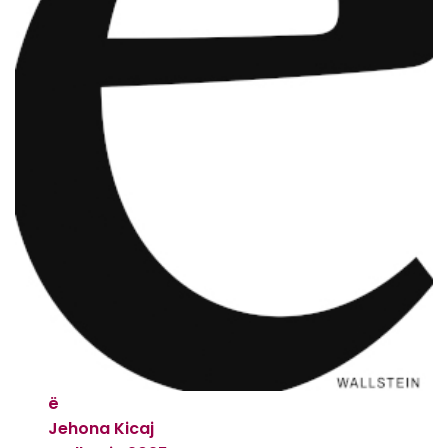
ë
Jehona Kicaj